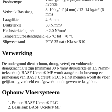
Producttype
hybride
8–10 kg/m² (4 mm) / 12–14 kg/m² (6
Verbruik Basislaag
mm)
Laagdikte
4–6 mm
Druksterkte
50 N/mm²
Hechtsterkte bij trek
> 2,0 N/mm²
Temperatuurbestendigheid
-15 °C tot +70 °C
Slipweerstand
PTV 35 nat / Klasse R10
Verwerking
De ondergrond dient schoon, droog, vetvrij en voldoende
draagkrachtig te zijn (minimaal 30 N/mm² druksterkte en 1,5 N/mm²
treksterkte). BASF Ucrete® MF wordt aangebracht bovenop een
primerlaag van BASF Ucrete® PLC. Na het mengen wordt de vloer
gelijkmatig verdeeld en afgewerkt tot de gewenste laagdikte.
Opbouw Vloersysteem
Primer: BASF Ucrete® PLC
Basislaag: BASF Ucrete® MF