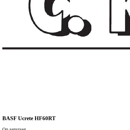
BASF Ucrete HF60RT
Op aanvraag