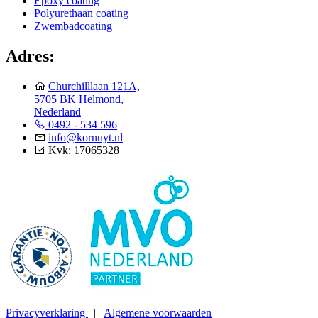
Epoxy coating
Polyurethaan coating
Zwembadcoating
Adres:
Churchilllaan 121A,
5705 BK Helmond,
Nederland
0492 - 534 596
info@kornuyt.nl
Kvk: 17065328
Privacyverklaring
|
Algemene voorwaarden