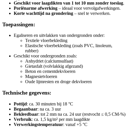
Geschikt voor laagdikten van 1 tot 10 mm zonder toeslag
.
Poriënarme afwerking
– ideaal voor vervolgafwerkingen.
Korte wachttijd na grondering
– snel te verwerken.
Toepassingen:
Egaliseren en uitvlakken van ondergronden onder:
Textiele vloerbekleding
Elastische vloerbekleding (zoals PVC, linoleum,
rubber)
Geschikt voor ondergronden zoals:
Anhydriet (calciumsulfaat)
Gietasfalt (volvlakkig afgezand)
Beton en cementdekvloeren
Magnesietvloeren
Oude lijmresten en droge dekvloeren
Technische gegevens:
Pottijd
: ca. 30 minuten bij 18 °C
Begaanbaar
: na ca. 3 uur
Bekleedbaar
: tot 2 mm na ca. 24 uur (restvocht ≤ 0,5 CM-%)
Verbruik
: ca. 1,5 kg/m² per mm laagdikte
Verwerkingstemperatuur
: vanaf +5 °C