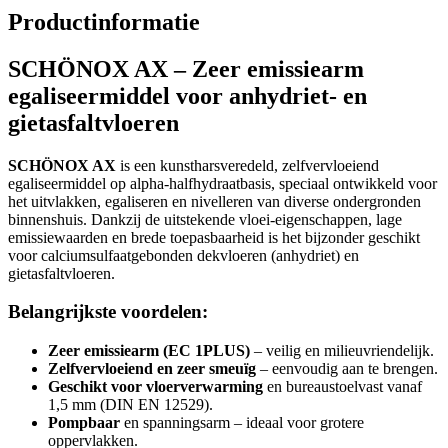
Productinformatie
SCHÖNOX AX – Zeer emissiearm
egaliseermiddel voor anhydriet- en
gietasfaltvloeren
SCHÖNOX AX
is een kunstharsveredeld, zelfvervloeiend
egaliseermiddel op alpha-halfhydraatbasis, speciaal ontwikkeld voor
het uitvlakken, egaliseren en nivelleren van diverse ondergronden
binnenshuis. Dankzij de uitstekende vloei-eigenschappen, lage
emissiewaarden en brede toepasbaarheid is het bijzonder geschikt
voor calciumsulfaatgebonden dekvloeren (anhydriet) en
gietasfaltvloeren.
Belangrijkste voordelen:
Zeer emissiearm (EC 1PLUS)
– veilig en milieuvriendelijk.
Zelfvervloeiend en zeer smeuïg
– eenvoudig aan te brengen.
Geschikt voor vloerverwarming
en bureaustoelvast vanaf
1,5 mm (DIN EN 12529).
Pompbaar
en spanningsarm – ideaal voor grotere
oppervlakken.