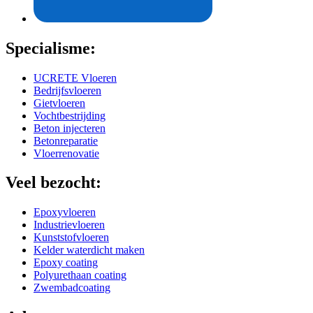
Specialisme:
UCRETE Vloeren
Bedrijfsvloeren
Gietvloeren
Vochtbestrijding
Beton injecteren
Betonreparatie
Vloerrenovatie
Veel bezocht:
Epoxyvloeren
Industrievloeren
Kunststofvloeren
Kelder waterdicht maken
Epoxy coating
Polyurethaan coating
Zwembadcoating