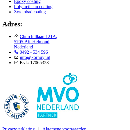
Epoxy coating
Polyurethaan coating
Zwembadcoating
Adres:
Churchilllaan 121A,
5705 BK Helmond,
Nederland
0492 - 534 596
info@kornuyt.nl
Kvk: 17065328
Privacyverklaring
|
Algemene voorwaarden