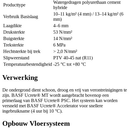
Watergedragen polyurethaan cement
Producttype
hybride
10–11 kg/m² (4 mm) / 13–14 kg/m² (6
Verbruik Basislaag
mm)
Laagdikte
4–6 mm
Druksterkte
53 N/mm²
Buigsterkte
14 N/mm²
Treksterkte
6 MPa
Hechtsterkte bij trek
> 2,0 N/mm²
Slipweerstand
PTV 40-45 nat (R11)
Temperatuurbestendigheid
-25 °C tot +80 °C
Verwerking
De ondergrond dient schoon, droog en vrij van verontreinigingen te
zijn. BASF Ucrete® MT wordt aangebracht bovenop een
primerlaag van BASF Ucrete® PSC. Het systeem kan worden
versneld met BASF Ucrete® Accelerator voor snellere
ingebruikname (4 uur bij 10 °C).
Opbouw Vloersysteem