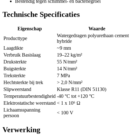
Bestendig tegen schimmel- en bacteriegroei
Technische Specificaties
Eigenschap
Waarde
Watergedragen polyurethaan cement
Producttype
hybride
Laagdikte
~9 mm
Verbruik Basislaag
19–22 kg/m²
Druksterkte
55 N/mm²
Buigsterkte
14 N/mm²
Treksterkte
7 MPa
Hechtsterkte bij trek
> 2,0 N/mm²
Slipweerstand
Klasse R11 (DIN 51130)
Temperatuurbestendigheid
-40 °C tot +120 °C
Elektrostatische weerstand
< 1 x 10⁶ Ω
Lichaamsspanning
< 100 V
persoon
Verwerking