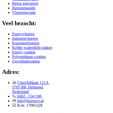
Beton injecteren
Betonreparatie
Vloerrenovatie
Veel bezocht:
Epoxyvloeren
Industrievloeren
Kunststofvloeren
Kelder waterdicht maken
Epoxy coating
Polyurethaan coating
Zwembadcoating
Adres:
Churchilllaan 121A,
5705 BK Helmond,
Nederland
0492 - 534 596
info@kornuyt.nl
Kvk: 17065328