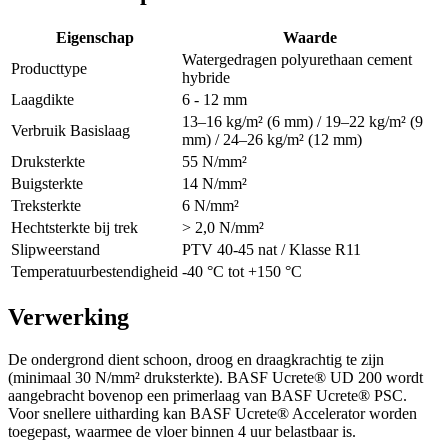
Eigenschap
Waarde
Watergedragen polyurethaan cement
Producttype
hybride
Laagdikte
6 - 12 mm
13–16 kg/m² (6 mm) / 19–22 kg/m² (9
Verbruik Basislaag
mm) / 24–26 kg/m² (12 mm)
Druksterkte
55 N/mm²
Buigsterkte
14 N/mm²
Treksterkte
6 N/mm²
Hechtsterkte bij trek
> 2,0 N/mm²
Slipweerstand
PTV 40-45 nat / Klasse R11
Temperatuurbestendigheid
-40 °C tot +150 °C
Verwerking
De ondergrond dient schoon, droog en draagkrachtig te zijn
(minimaal 30 N/mm² druksterkte). BASF Ucrete® UD 200 wordt
aangebracht bovenop een primerlaag van BASF Ucrete® PSC.
Voor snellere uitharding kan BASF Ucrete® Accelerator worden
toegepast, waarmee de vloer binnen 4 uur belastbaar is.