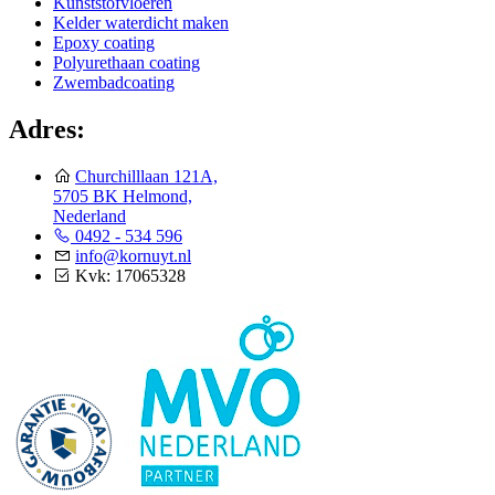
Kunststofvloeren
Kelder waterdicht maken
Epoxy coating
Polyurethaan coating
Zwembadcoating
Adres:
Churchilllaan 121A,
5705 BK Helmond,
Nederland
0492 - 534 596
info@kornuyt.nl
Kvk: 17065328