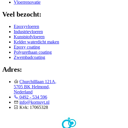
Vloerrenovatie
Veel bezocht:
Epoxyvloeren
Industrievloeren
Kunststofvloeren
Kelder waterdicht maken
Epoxy coating
Polyurethaan coating
Zwembadcoating
Adres:
Churchilllaan 121A,
5705 BK Helmond,
Nederland
0492 - 534 596
info@kornuyt.nl
Kvk: 17065328