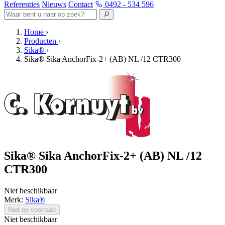
Referenties
Nieuws
Contact
0492 - 534 596
Home
›
Producten
›
Sika®
›
Sika® Sika AnchorFix-2+ (AB) NL /12 CTR300
Sika® Sika AnchorFix-2+ (AB) NL /12
CTR300
Niet beschikbaar
Merk:
Sika®
Niet op voorraad
Niet beschikbaar