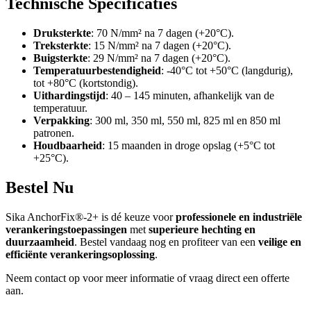
Technische Specificaties
Druksterkte
: 70 N/mm² na 7 dagen (+20°C).
Treksterkte
: 15 N/mm² na 7 dagen (+20°C).
Buigsterkte
: 29 N/mm² na 7 dagen (+20°C).
Temperatuurbestendigheid
: -40°C tot +50°C (langdurig),
tot +80°C (kortstondig).
Uithardingstijd
: 40 – 145 minuten, afhankelijk van de
temperatuur.
Verpakking
: 300 ml, 350 ml, 550 ml, 825 ml en 850 ml
patronen.
Houdbaarheid
: 15 maanden in droge opslag (+5°C tot
+25°C).
Bestel Nu
Sika AnchorFix®-2+ is dé keuze voor
professionele en industriële
verankeringstoepassingen
met
superieure hechting en
duurzaamheid
. Bestel vandaag nog en profiteer van een
veilige en
efficiënte verankeringsoplossing
.
Neem contact op voor meer informatie of vraag direct een offerte
aan.