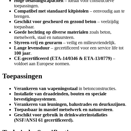
Hoge belastingscapaciteit
– ideaal voor constructieve
toepassingen.
Compatibel met standaard kitpistolen
– eenvoudig aan te
brengen.
Geschikt voor gescheurd en gezond beton
– veelzijdig
toepasbaar.
Goede hechting op diverse materialen
zoals beton,
metselwerk, staal en natuursteen.
Styreen-vrij en geurarm
– veilig en milieuvriendelijk.
Lange levensduur
– gecertificeerd voor een service life tot
100 jaar
.
CE-gecertificeerd (ETA-14/0346 & ETA-13/0779)
–
voldoet aan Europese normen.
Toepassingen
Verankeren van wapeningsstaal
in betonconstructies.
Installatie van draadeinden, bouten en speciale
bevestigingssystemen
.
Verankeren van leuningen, balustrades en deurkozijnen
.
Toepasbaar in massief metselwerk en natuursteen
.
Geschikt voor gebruik in drinkwaterinstallaties
(NSF/ANSI 61 gecertificeerd).