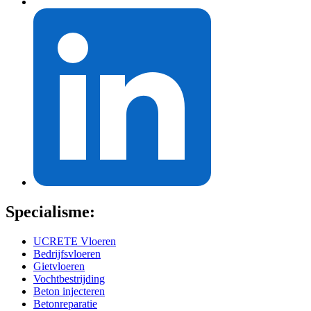
Specialisme:
UCRETE Vloeren
Bedrijfsvloeren
Gietvloeren
Vochtbestrijding
Beton injecteren
Betonreparatie