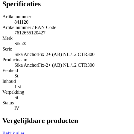
Specificaties
Artikelnummer
841120
Artikelnummer / EAN Code
7612655120427
Merk
Sika®
Serie
Sika AnchorFix-2+ (AB) NL /12 CTR300
Productnaam
Sika AnchorFix-2+ (AB) NL /12 CTR300
Eenheid
St
Inhoud
1 st
Verpakking
St
Status
IV
Vergelijkbare producten
Bekijk alles →