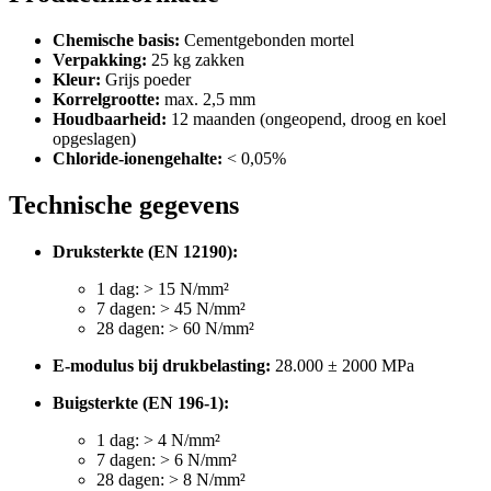
Chemische basis:
Cementgebonden mortel
Verpakking:
25 kg zakken
Kleur:
Grijs poeder
Korrelgrootte:
max. 2,5 mm
Houdbaarheid:
12 maanden (ongeopend, droog en koel
opgeslagen)
Chloride-ionengehalte:
< 0,05%
Technische gegevens
Druksterkte (EN 12190):
1 dag: > 15 N/mm²
7 dagen: > 45 N/mm²
28 dagen: > 60 N/mm²
E-modulus bij drukbelasting:
28.000 ± 2000 MPa
Buigsterkte (EN 196-1):
1 dag: > 4 N/mm²
7 dagen: > 6 N/mm²
28 dagen: > 8 N/mm²