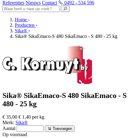
Referenties
Nieuws
Contact
0492 - 534 596
Home
›
Producten
›
Sika®
›
Sika® SikaEmaco-S 480 SikaEmaco - S 480 - 25 kg
Sika® SikaEmaco-S 480 SikaEmaco - S
480 - 25 kg
€ 35,00
€ 1,40 per kg
Merk:
Sika®
Aantal
Toevoegen
Op voorraad