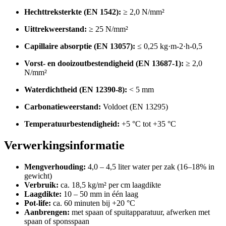
Hechttreksterkte (EN 1542):
≥ 2,0 N/mm²
Uittrekweerstand:
≥ 25 N/mm²
Capillaire absorptie (EN 13057):
≤ 0,25 kg·m-2·h-0,5
Vorst- en dooizoutbestendigheid (EN 13687-1):
≥ 2,0
N/mm²
Waterdichtheid (EN 12390-8):
< 5 mm
Carbonatieweerstand:
Voldoet (EN 13295)
Temperatuurbestendigheid:
+5 °C tot +35 °C
Verwerkingsinformatie
Mengverhouding:
4,0 – 4,5 liter water per zak (16–18% in
gewicht)
Verbruik:
ca. 18,5 kg/m² per cm laagdikte
Laagdikte:
10 – 50 mm in één laag
Pot-life:
ca. 60 minuten bij +20 °C
Aanbrengen:
met spaan of spuitapparatuur, afwerken met
spaan of sponsspaan