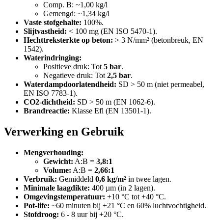
Comp. B: ~1,00 kg/l
Gemengd: ~1,34 kg/l
Vaste stofgehalte:
100%.
Slijtvastheid:
< 100 mg (EN ISO 5470-1).
Hechttreksterkte op beton:
> 3 N/mm² (betonbreuk, EN
1542).
Waterindringing:
Positieve druk: Tot
5 bar
.
Negatieve druk: Tot
2,5 bar
.
Waterdampdoorlatendheid:
SD > 50 m (niet permeabel,
EN ISO 7783-1).
CO2-dichtheid:
SD > 50 m (EN 1062-6).
Brandreactie:
Klasse Efl (EN 13501-1).
Verwerking en Gebruik
Mengverhouding:
Gewicht:
A:B =
3,8:1
Volume:
A:B =
2,66:1
Verbruik:
Gemiddeld
0,6 kg/m²
in twee lagen.
Minimale laagdikte:
400 µm (in 2 lagen).
Omgevingstemperatuur:
+10 °C tot +40 °C.
Pot-life:
~60 minuten bij +21 °C en 60% luchtvochtigheid.
Stofdroog:
6 - 8 uur bij +20 °C.