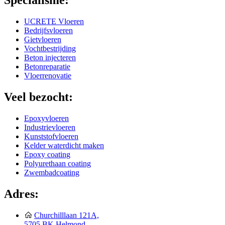
Specialisme:
UCRETE Vloeren
Bedrijfsvloeren
Gietvloeren
Vochtbestrijding
Beton injecteren
Betonreparatie
Vloerrenovatie
Veel bezocht:
Epoxyvloeren
Industrievloeren
Kunststofvloeren
Kelder waterdicht maken
Epoxy coating
Polyurethaan coating
Zwembadcoating
Adres:
Churchilllaan 121A,
5705 BK Helmond,