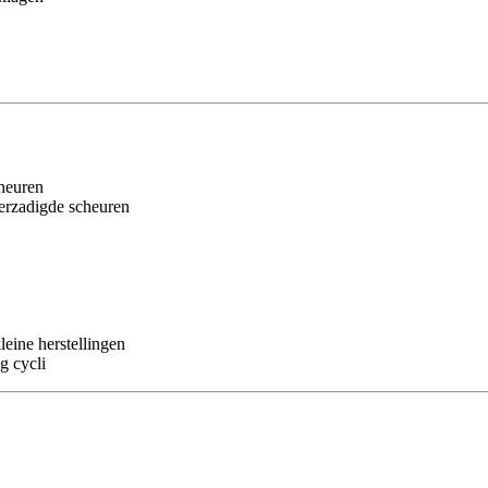
cheuren
erzadigde scheuren
leine herstellingen
g cycli