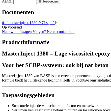
Aantal
Toevoegen
Documenten
tf-nl-masterinject-1380-Y7Ls.pdf
Op voorraad
Naar winkelwagen
Vragen? Neem contact op!
Productinformatie
MasterInject 1380 – Lage viscositeit epoxy-
Voor het SCBP-systeem: ook bij nat beton 
MasterInject 1380
van BASF is een tweecomponenten epoxy-injectiehar
formule biedt het uitstekende hechting, zelfs in vochtige omstandigh
Toepassingsgebieden
Structurele injectie van scheuren in beton en metselwerk
Verlijmen van gescheurde betonstructuren en losgekomen bove