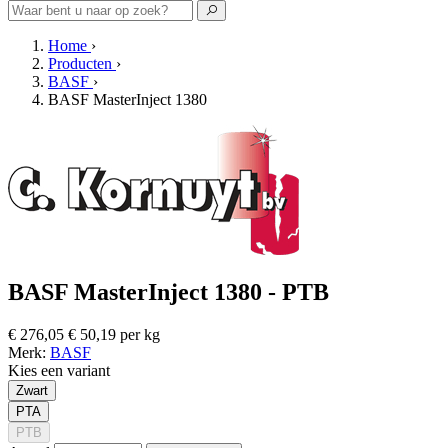
Home
›
Producten
›
BASF
›
BASF MasterInject 1380
BASF MasterInject 1380 - PTB
€ 276,05
€ 50,19 per kg
Merk:
BASF
Kies een variant
Zwart
PTA
PTB