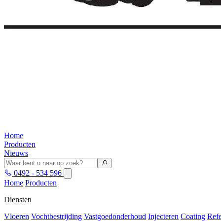
Home
Producten
Nieuws
0492 - 534 596
Home
Producten
Diensten
Vloeren
Vochtbestrijding
Vastgoedonderhoud
Injecteren
Coating
Refe