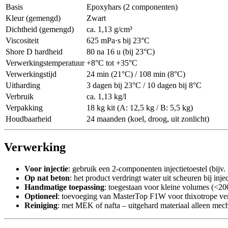
Basis
Epoxyhars (2 componenten)
Kleur (gemengd)
Zwart
Dichtheid (gemengd)
ca. 1,13 g/cm³
Viscositeit
625 mPa·s bij 23°C
Shore D hardheid
80 na 16 u (bij 23°C)
Verwerkingstemperatuur
+8°C tot +35°C
Verwerkingstijd
24 min (21°C) / 108 min (8°C)
Uitharding
3 dagen bij 23°C / 10 dagen bij 8°C
Verbruik
ca. 1,13 kg/l
Verpakking
18 kg kit (A: 12,5 kg / B: 5,5 kg)
Houdbaarheid
24 maanden (koel, droog, uit zonlicht)
Verwerking
Voor injectie
: gebruik een 2-componenten injectietoestel (bijv
Op nat beton
: het product verdringt water uit scheuren bij injec
Handmatige toepassing
: toegestaan voor kleine volumes (<20
Optioneel
: toevoeging van MasterTop F1W voor thixotrope v
Reiniging
: met MEK of nafta – uitgehard materiaal alleen mec