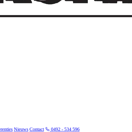
renties
Nieuws
Contact
0492 - 534 596