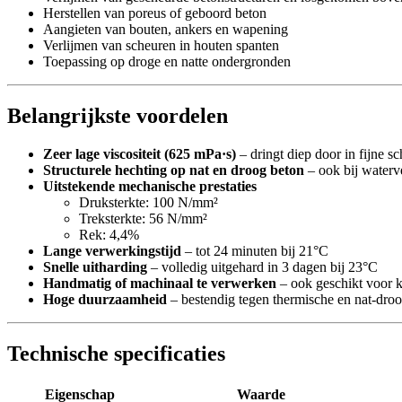
Herstellen van poreus of geboord beton
Aangieten van bouten, ankers en wapening
Verlijmen van scheuren in houten spanten
Toepassing op droge en natte ondergronden
Belangrijkste voordelen
Zeer lage viscositeit (625 mPa·s)
– dringt diep door in fijne s
Structurele hechting op nat en droog beton
– ook bij waterv
Uitstekende mechanische prestaties
Druksterkte: 100 N/mm²
Treksterkte: 56 N/mm²
Rek: 4,4%
Lange verwerkingstijd
– tot 24 minuten bij 21°C
Snelle uitharding
– volledig uitgehard in 3 dagen bij 23°C
Handmatig of machinaal te verwerken
– ook geschikt voor k
Hoge duurzaamheid
– bestendig tegen thermische en nat-droo
Technische specificaties
Eigenschap
Waarde