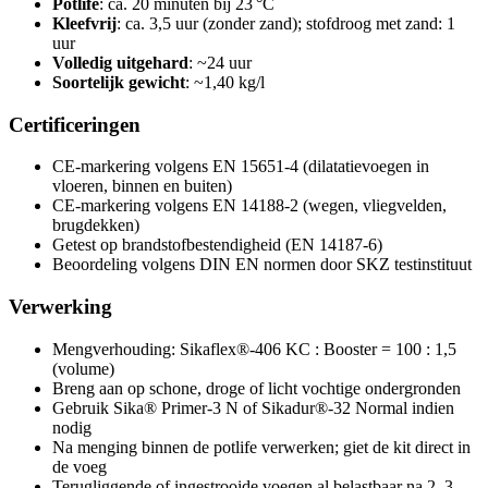
Potlife
: ca. 20 minuten bij 23 °C
Kleefvrij
: ca. 3,5 uur (zonder zand); stofdroog met zand: 1
uur
Volledig uitgehard
: ~24 uur
Soortelijk gewicht
: ~1,40 kg/l
Certificeringen
CE-markering volgens EN 15651-4 (dilatatievoegen in
vloeren, binnen en buiten)
CE-markering volgens EN 14188-2 (wegen, vliegvelden,
brugdekken)
Getest op brandstofbestendigheid (EN 14187-6)
Beoordeling volgens DIN EN normen door SKZ testinstituut
Verwerking
Mengverhouding: Sikaflex®-406 KC : Booster = 100 : 1,5
(volume)
Breng aan op schone, droge of licht vochtige ondergronden
Gebruik Sika® Primer-3 N of Sikadur®-32 Normal indien
nodig
Na menging binnen de potlife verwerken; giet de kit direct in
de voeg
Terugliggende of ingestrooide voegen al belastbaar na 2–3