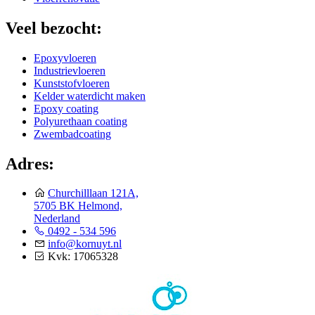
Veel bezocht:
Epoxyvloeren
Industrievloeren
Kunststofvloeren
Kelder waterdicht maken
Epoxy coating
Polyurethaan coating
Zwembadcoating
Adres:
Churchilllaan 121A,
5705 BK Helmond,
Nederland
0492 - 534 596
info@kornuyt.nl
Kvk: 17065328