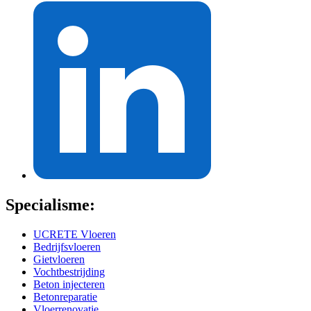
Specialisme:
UCRETE Vloeren
Bedrijfsvloeren
Gietvloeren
Vochtbestrijding
Beton injecteren
Betonreparatie
Vloerrenovatie