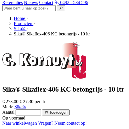
Referenties
Nieuws
Contact
0492 - 534 596
Home
›
Producten
›
Sika®
›
Sika® Sikaflex-406 KC betongrijs - 10 ltr
Sika® Sikaflex-406 KC betongrijs - 10 ltr
€ 273,00
€ 27,30 per ltr
Merk:
Sika®
Aantal
Toevoegen
Op voorraad
Naar winkelwagen
Vragen? Neem contact op!