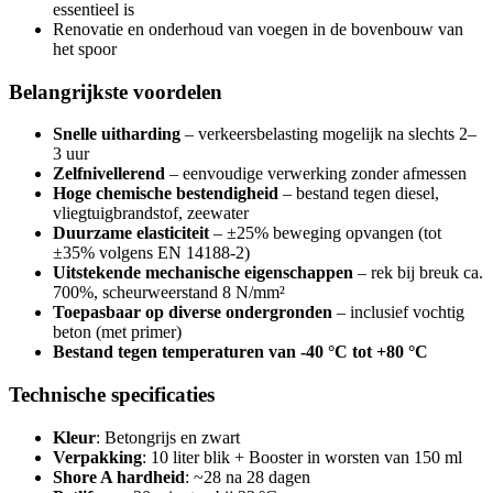
essentieel is
Renovatie en onderhoud van voegen in de bovenbouw van
het spoor
Belangrijkste voordelen
Snelle uitharding
– verkeersbelasting mogelijk na slechts 2–
3 uur
Zelfnivellerend
– eenvoudige verwerking zonder afmessen
Hoge chemische bestendigheid
– bestand tegen diesel,
vliegtuigbrandstof, zeewater
Duurzame elasticiteit
– ±25% beweging opvangen (tot
±35% volgens EN 14188-2)
Uitstekende mechanische eigenschappen
– rek bij breuk ca.
700%, scheurweerstand 8 N/mm²
Toepasbaar op diverse ondergronden
– inclusief vochtig
beton (met primer)
Bestand tegen temperaturen van -40 °C tot +80 °C
Technische specificaties
Kleur
: Betongrijs en zwart
Verpakking
: 10 liter blik + Booster in worsten van 150 ml
Shore A hardheid
: ~28 na 28 dagen