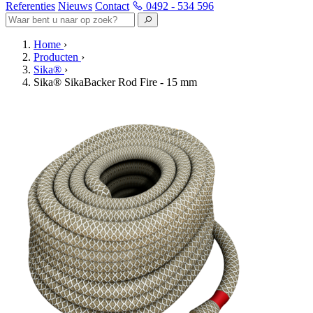
Referenties
Nieuws
Contact
0492 - 534 596
Home
›
Producten
›
Sika®
›
Sika® SikaBacker Rod Fire - 15 mm