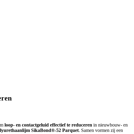
eren
 om
loop- en contactgeluid effectief te reduceren
in nieuwbouw- en
polyurethaanlijm SikaBond®-52 Parquet
. Samen vormen zij een