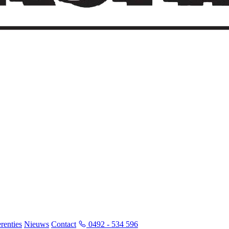
renties
Nieuws
Contact
0492 - 534 596