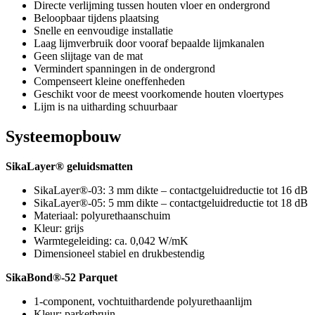
Directe verlijming tussen houten vloer en ondergrond
Beloopbaar tijdens plaatsing
Snelle en eenvoudige installatie
Laag lijmverbruik door vooraf bepaalde lijmkanalen
Geen slijtage van de mat
Vermindert spanningen in de ondergrond
Compenseert kleine oneffenheden
Geschikt voor de meest voorkomende houten vloertypes
Lijm is na uitharding schuurbaar
Systeemopbouw
SikaLayer® geluidsmatten
SikaLayer®-03: 3 mm dikte – contactgeluidreductie tot 16 dB
SikaLayer®-05: 5 mm dikte – contactgeluidreductie tot 18 dB
Materiaal: polyurethaanschuim
Kleur: grijs
Warmtegeleiding: ca. 0,042 W/mK
Dimensioneel stabiel en drukbestendig
SikaBond®-52 Parquet
1-component, vochtuithardende polyurethaanlijm
Kleur: parketbruin