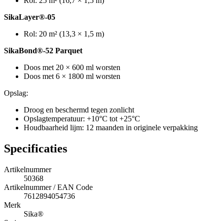
Rol: 25 m² (16,7 × 1,5 m)
SikaLayer®-05
Rol: 20 m² (13,3 × 1,5 m)
SikaBond®-52 Parquet
Doos met 20 × 600 ml worsten
Doos met 6 × 1800 ml worsten
Opslag:
Droog en beschermd tegen zonlicht
Opslagtemperatuur: +10°C tot +25°C
Houdbaarheid lijm: 12 maanden in originele verpakking
Specificaties
Artikelnummer
50368
Artikelnummer / EAN Code
7612894054736
Merk
Sika®