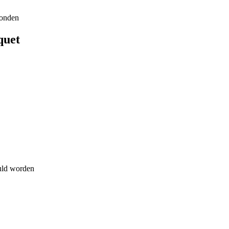
ronden
quet
uld worden