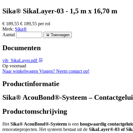
Sika® SikaLayer-03 - 1,5 m x 16,70 m
€ 189,55
€ 189,55 per rol
Merk:
Sika®
Aantal
Toevoegen
Documenten
vib_SikaLayer.pdf
Op voorraad
Naar winkelwagen
Vragen? Neem contact op!
Productinformatie
Sika® AcouBond®-Systeem – Contactgelui
Productomschrijving
Het
Sika® AcouBond®-Systeem
is een
hoogwaardig contactgelui
renovatieprojecten. Het systeem bestaat uit de
SikaLayer®-03 of Si