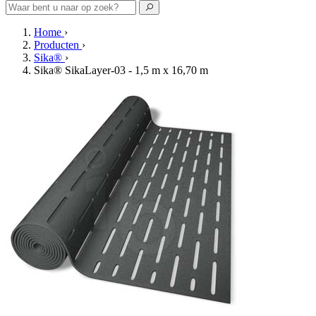
Home
›
Producten
›
Sika®
›
Sika® SikaLayer-03 - 1,5 m x 16,70 m