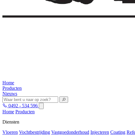
Home
Producten
Nieuws
0492 - 534 596
Home
Producten
Diensten
Vloeren
Vochtbestrijding
Vastgoedonderhoud
Injecteren
Coating
Refe