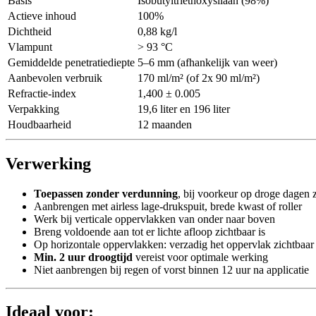
Basis
Isobutyltriethoxysilaan (98%)
Actieve inhoud
100%
Dichtheid
0,88 kg/l
Vlampunt
> 93 °C
Gemiddelde penetratiediepte
5–6 mm (afhankelijk van weer)
Aanbevolen verbruik
170 ml/m² (of 2x 90 ml/m²)
Refractie-index
1,400 ± 0.005
Verpakking
19,6 liter en 196 liter
Houdbaarheid
12 maanden
Verwerking
Toepassen zonder verdunning
, bij voorkeur op droge dagen
Aanbrengen met airless lage-drukspuit, brede kwast of roller
Werk bij verticale oppervlakken van onder naar boven
Breng voldoende aan tot er lichte afloop zichtbaar is
Op horizontale oppervlakken: verzadig het oppervlak zichtbaar
Min. 2 uur droogtijd
vereist voor optimale werking
Niet aanbrengen bij regen of vorst binnen 12 uur na applicatie
Ideaal voor: