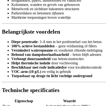
Brugdekken, pijlers, landhoofden en viaducten
Kolommen, wanden en gevels van gebouwen
Metselwerk en zichtbare bakstenen structuren
Parkeerdaken en betonnen rijbanen
Maritieme toepassingen boven waterlijn
Belangrijkste voordelen
Diepe penetratie
: 3–8 mm in het poriënstelsel van het beton
100% actieve bestanddelen
– geen verdunning of fillers
Vermindert wateropname
en voorkomt chloride-indringing
Behoud van dampdoorlaatbaarheid
– beton blijft ademen
Verhoogt duurzaamheid
van betonconstructies
Helpt thermische isolatie
door vochtwering
Beschikbaar met rode indicatiedye
voor kwaliteitscontrole
VOC-arm (10 g/L)
en veilig in gebruik
Toepasbaar op droge én licht vochtige ondergrond
Technische specificaties
Eigenschap
Waarde