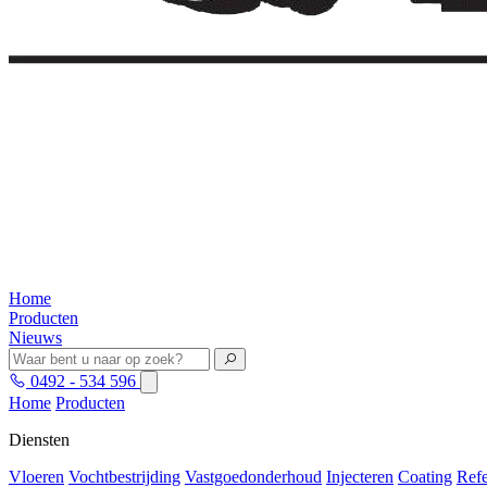
Home
Producten
Nieuws
0492 - 534 596
Home
Producten
Diensten
Vloeren
Vochtbestrijding
Vastgoedonderhoud
Injecteren
Coating
Refe