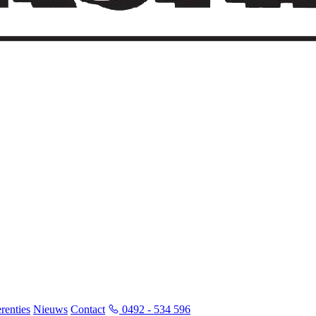
renties
Nieuws
Contact
0492 - 534 596