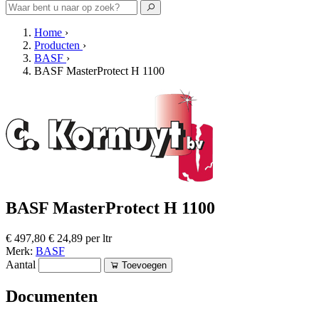
Home
›
Producten
›
BASF
›
BASF MasterProtect H 1100
BASF MasterProtect H 1100
€ 497,80
€ 24,89 per ltr
Merk:
BASF
Aantal
Toevoegen
Documenten