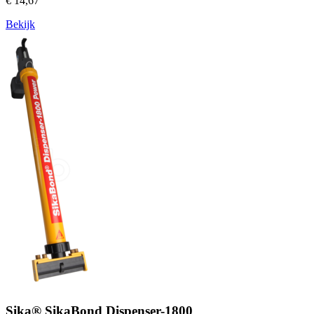
€ 14,67
Bekijk
Sika® SikaBond Dispenser-1800