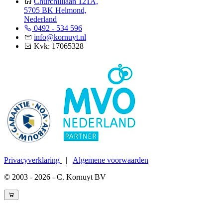
Churchilllaan 121A,
5705 BK Helmond,
Nederland
0492 - 534 596
info@kornuyt.nl
Kvk: 17065328
Privacyverklaring
|
Algemene voorwaarden
© 2003 - 2026 - C. Kornuyt BV