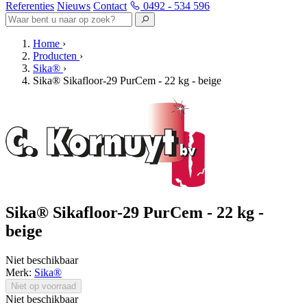
Referenties
Nieuws
Contact
0492 - 534 596
Home
›
Producten
›
Sika®
›
Sika® Sikafloor-29 PurCem - 22 kg - beige
Sika® Sikafloor-29 PurCem - 22 kg -
beige
Niet beschikbaar
Merk:
Sika®
Niet op voorraad
Niet beschikbaar