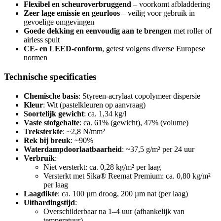
Flexibel en scheuroverbruggend
– voorkomt afbladdering
Zeer lage emissie en geurloos
– veilig voor gebruik in
gevoelige omgevingen
Goede dekking en eenvoudig aan te brengen
met roller of
airless spuit
CE- en LEED-conform
, getest volgens diverse Europese
normen
Technische specificaties
Chemische basis
: Styreen-acrylaat copolymeer dispersie
Kleur
: Wit (pastelkleuren op aanvraag)
Soortelijk gewicht
: ca. 1,34 kg/l
Vaste stofgehalte
: ca. 61% (gewicht), 47% (volume)
Treksterkte
: ~2,8 N/mm²
Rek bij breuk
: ~90%
Waterdampdoorlaatbaarheid
: ~37,5 g/m² per 24 uur
Verbruik
:
Niet versterkt: ca. 0,28 kg/m² per laag
Versterkt met Sika® Reemat Premium: ca. 0,80 kg/m²
per laag
Laagdikte
: ca. 100 µm droog, 200 µm nat (per laag)
Uithardingstijd
:
Overschilderbaar na 1–4 uur (afhankelijk van
temperatuur)