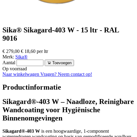
Sika® Sikagard-403 W - 15 ltr - RAL
9016
€ 279,00
€ 18,60 per ltr
Merk:
Sika®
Aantal
Toevoegen
Op voorraad
Naar winkelwagen
Vragen? Neem contact op!
Productinformatie
Sikagard®-403 W – Naadloze, Reinigbare
Wandcoating voor Hygiënische
Binnenomgevingen
Sikagard®-403 W
is een hoogwaardige, 1-component
watergedragen wandcoating op basis van gemodificeerde acrylhars.