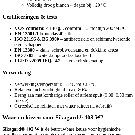
Volledig droog binnen 4 dagen bij +20 °C
Certificeringen & tests
VOS-conform
: ≤ 140 g/l, conform EU-richtlijn 2004/42/CE
EN 13501-1
brandclassificatie
ISO 22196 & BS 3900
– antibacteriële en schimmelwerende
eigenschappen
EN 13300
– glans, schrobweerstand en dekking getest
ISO 7783
– waterdampdoorlaatbaarheid
LEED v2009 IEQc 4.2
– lage emissie coating
Verwerking
Verwerkingstemperatuur: +8 °C tot +35 °C
Relatieve luchtvochtigheid: max. 80%
Breng aan met kortharige roller of airless spuit (0,38–0,53 mm
nozzle)
Gereedschap reinigen met water (direct na gebruik)
Waarom kiezen voor Sikagard®-403 W?
Sikagard®-403 W
is de betrouwbare keuze voor hygiënische
wandbescherming in ruimtes met hoge eisen aan reinigbaarheid,