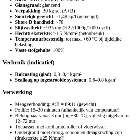
Glansgraad
: glanzend
Verpakking
: 30 kg set (A+B)
Soortelijk gewicht
: ~1,48 kg/l (gemengd)
Shore D hardheid
: ~78
Slijtvastheid
: ~935 mg (H22/1000g/1000 cycli)
Hechttreksterkte
: >1,5 N/mm² (betonbreuk)
Temperatuurbestendig
: tot max. +60 °C bij tijdelijke
belasting
Vaste stofgehalte
: 100%
Verbruik (indicatief)
Rolcoating (glad)
: 0,3–0,4 kg/m²
Seallaag op ingestrooide systemen
: 0,6–0,8 kg/m²
Verwerking
Mengverhouding: A:B = 89:11 (gewicht)
Potlife: 15–30 minuten (afhankelijk van temperatuur)
Beloopbaar vanaf 3 uur (bij +30 °C), volledig uitgehard na
12–72 uur
Toepassen met kortharige roller of vloerwisser
Ondergrond moet droog, schoon en draagkrachtig zijn
(druksterkte ≥25 N/mm²)