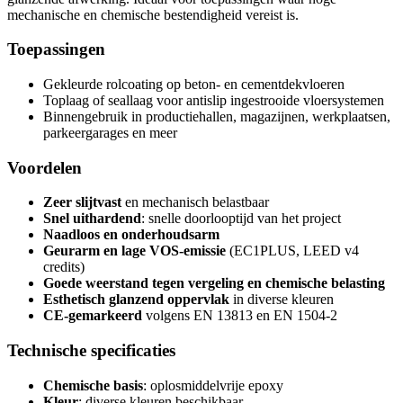
mechanische en chemische bestendigheid vereist is.
Toepassingen
Gekleurde rolcoating op beton- en cementdekvloeren
Toplaag of seallaag voor antislip ingestrooide vloersystemen
Binnengebruik in productiehallen, magazijnen, werkplaatsen,
parkeergarages en meer
Voordelen
Zeer slijtvast
en mechanisch belastbaar
Snel uithardend
: snelle doorlooptijd van het project
Naadloos en onderhoudsarm
Geurarm en lage VOS-emissie
(EC1PLUS, LEED v4
credits)
Goede weerstand tegen vergeling en chemische belasting
Esthetisch glanzend oppervlak
in diverse kleuren
CE-gemarkeerd
volgens EN 13813 en EN 1504-2
Technische specificaties
Chemische basis
: oplosmiddelvrije epoxy
Kleur
: diverse kleuren beschikbaar