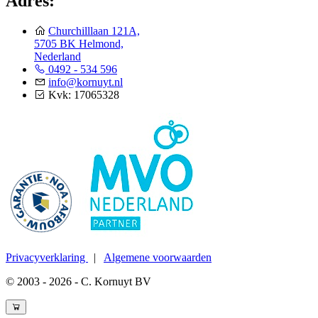
Adres:
Churchilllaan 121A,
5705 BK Helmond,
Nederland
0492 - 534 596
info@kornuyt.nl
Kvk: 17065328
Privacyverklaring
|
Algemene voorwaarden
© 2003 - 2026 - C. Kornuyt BV