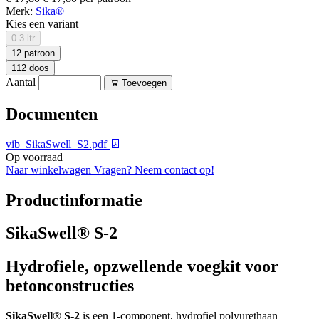
Merk:
Sika®
Kies een variant
0.3 ltr
12 patroon
112 doos
Aantal
Toevoegen
Documenten
vib_SikaSwell_S2.pdf
Op voorraad
Naar winkelwagen
Vragen? Neem contact op!
Productinformatie
SikaSwell® S-2
Hydrofiele, opzwellende voegkit voor
betonconstructies
SikaSwell® S-2
is een 1-component, hydrofiel polyurethaan