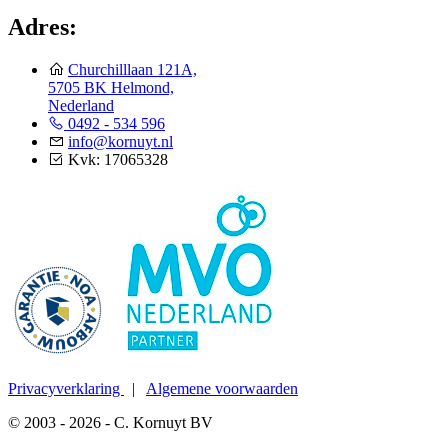
Adres:
Churchilllaan 121A,
5705 BK Helmond,
Nederland
0492 - 534 596
info@kornuyt.nl
Kvk: 17065328
Privacyverklaring
|
Algemene voorwaarden
© 2003 - 2026 - C. Kornuyt BV