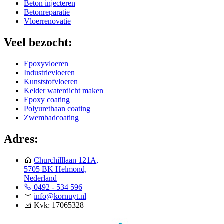
Beton injecteren
Betonreparatie
Vloerrenovatie
Veel bezocht:
Epoxyvloeren
Industrievloeren
Kunststofvloeren
Kelder waterdicht maken
Epoxy coating
Polyurethaan coating
Zwembadcoating
Adres:
Churchilllaan 121A,
5705 BK Helmond,
Nederland
0492 - 534 596
info@kornuyt.nl
Kvk: 17065328