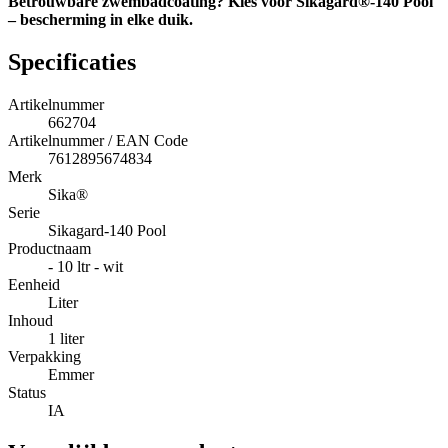
Betrouwbare zwembadcoating? Kies voor Sikagard®-140 Pool
– bescherming in elke duik.
Specificaties
Artikelnummer
662704
Artikelnummer / EAN Code
7612895674834
Merk
Sika®
Serie
Sikagard-140 Pool
Productnaam
- 10 ltr - wit
Eenheid
Liter
Inhoud
1 liter
Verpakking
Emmer
Status
IA