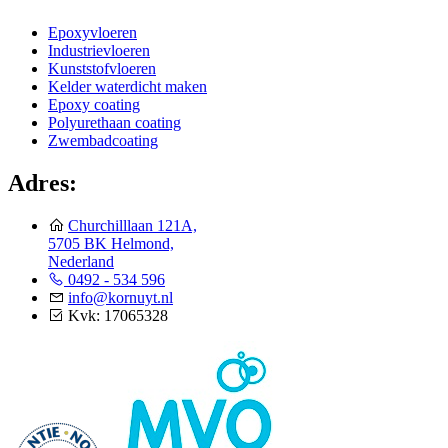
Epoxyvloeren
Industrievloeren
Kunststofvloeren
Kelder waterdicht maken
Epoxy coating
Polyurethaan coating
Zwembadcoating
Adres:
Churchilllaan 121A,
5705 BK Helmond,
Nederland
0492 - 534 596
info@kornuyt.nl
Kvk: 17065328