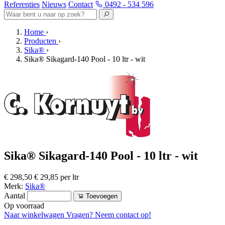
Referenties
Nieuws
Contact
0492 - 534 596
Home
›
Producten
›
Sika®
›
Sika® Sikagard-140 Pool - 10 ltr - wit
Sika® Sikagard-140 Pool - 10 ltr - wit
€ 298,50
€ 29,85 per ltr
Merk:
Sika®
Aantal
Toevoegen
Op voorraad
Naar winkelwagen
Vragen? Neem contact op!