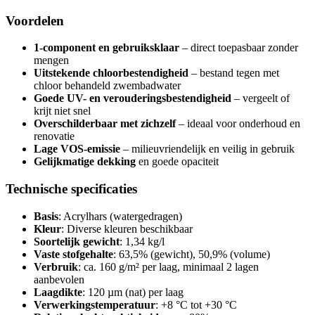
Voordelen
1-component en gebruiksklaar
– direct toepasbaar zonder
mengen
Uitstekende chloorbestendigheid
– bestand tegen met
chloor behandeld zwembadwater
Goede UV- en verouderingsbestendigheid
– vergeelt of
krijt niet snel
Overschilderbaar met zichzelf
– ideaal voor onderhoud en
renovatie
Lage VOS-emissie
– milieuvriendelijk en veilig in gebruik
Gelijkmatige dekking
en goede opaciteit
Technische specificaties
Basis
: Acrylhars (watergedragen)
Kleur
: Diverse kleuren beschikbaar
Soortelijk gewicht
: 1,34 kg/l
Vaste stofgehalte
: 63,5% (gewicht), 50,9% (volume)
Verbruik
: ca. 160 g/m² per laag, minimaal 2 lagen
aanbevolen
Laagdikte
: 120 µm (nat) per laag
Verwerkingstemperatuur
: +8 °C tot +30 °C