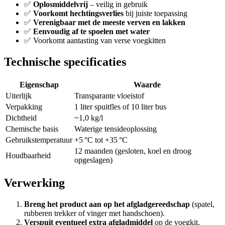
✅
Oplosmiddelvrij
– veilig in gebruik
✅
Voorkomt hechtingsverlies
bij juiste toepassing
✅
Verenigbaar met de meeste verven en lakken
✅
Eenvoudig af te spoelen met water
✅ Voorkomt aantasting van verse voegkitten
Technische specificaties
Eigenschap
Waarde
Uiterlijk
Transparante vloeistof
Verpakking
1 liter spuitfles of 10 liter bus
Dichtheid
~1,0 kg/l
Chemische basis
Waterige tensideoplossing
Gebruikstemperatuur
+5 °C tot +35 °C
12 maanden (gesloten, koel en droog
Houdbaarheid
opgeslagen)
Verwerking
Breng het product aan op het afgladgereedschap
(spatel,
rubberen trekker of vinger met handschoen).
Verspuit eventueel extra afgladmiddel
op de voegkit.