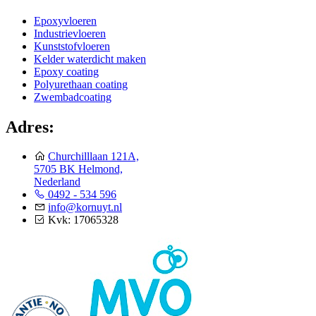
Epoxyvloeren
Industrievloeren
Kunststofvloeren
Kelder waterdicht maken
Epoxy coating
Polyurethaan coating
Zwembadcoating
Adres:
Churchilllaan 121A,
5705 BK Helmond,
Nederland
0492 - 534 596
info@kornuyt.nl
Kvk: 17065328