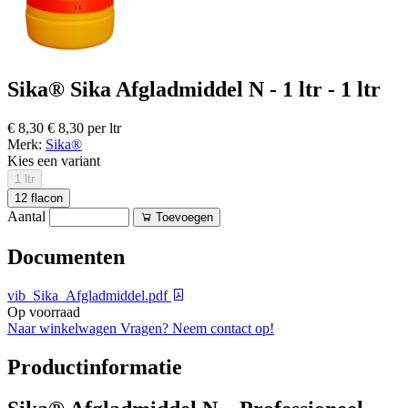
Sika® Sika Afgladmiddel N - 1 ltr - 1 ltr
€ 8,30
€ 8,30 per ltr
Merk:
Sika®
Kies een variant
1 ltr
12 flacon
Aantal
Toevoegen
Documenten
vib_Sika_Afgladmiddel.pdf
Op voorraad
Naar winkelwagen
Vragen? Neem contact op!
Productinformatie