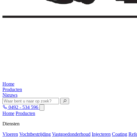
Home
Producten
Nieuws
0492 - 534 596
Home
Producten
Diensten
Vloeren
Vochtbestrijding
Vastgoedonderhoud
Injecteren
Coating
Refe