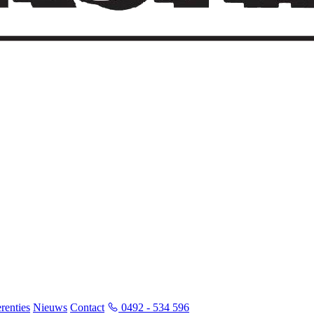
renties
Nieuws
Contact
0492 - 534 596