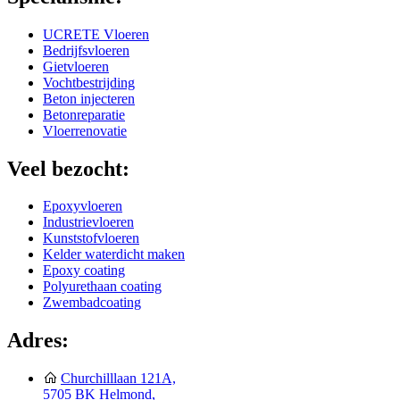
UCRETE Vloeren
Bedrijfsvloeren
Gietvloeren
Vochtbestrijding
Beton injecteren
Betonreparatie
Vloerrenovatie
Veel bezocht:
Epoxyvloeren
Industrievloeren
Kunststofvloeren
Kelder waterdicht maken
Epoxy coating
Polyurethaan coating
Zwembadcoating
Adres:
Churchilllaan 121A,
5705 BK Helmond,