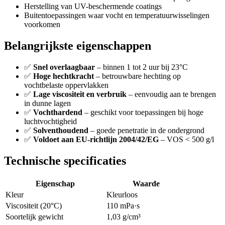
Herstelling van UV-beschermende coatings
Buitentoepassingen waar vocht en temperatuurwisselingen
voorkomen
Belangrijkste eigenschappen
✅
Snel overlaagbaar
– binnen 1 tot 2 uur bij 23°C
✅
Hoge hechtkracht
– betrouwbare hechting op
vochtbelaste oppervlakken
✅
Lage viscositeit en verbruik
– eenvoudig aan te brengen
in dunne lagen
✅
Vochthardend
– geschikt voor toepassingen bij hoge
luchtvochtigheid
✅
Solventhoudend
– goede penetratie in de ondergrond
✅
Voldoet aan EU-richtlijn 2004/42/EG
– VOS < 500 g/l
Technische specificaties
Eigenschap
Waarde
Kleur
Kleurloos
Viscositeit (20°C)
110 mPa·s
Soortelijk gewicht
1,03 g/cm³