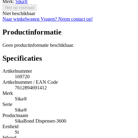
Merk:
Sika®
Niet op voorraad
Niet beschikbaar
Naar winkelwagen
Vragen? Neem contact op!
Productinformatie
Geen productinformatie beschikbaar.
Specificaties
Artikelnummer
169720
Artikelnummer / EAN Code
7612894691412
Merk
Sika®
Serie
Sika®
Productnaam
SikaBond Dispenser-3600
Eenheid
St
Inhoud