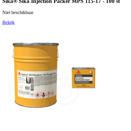
Sika® Sika Injection Packer MPS 115-17 - 100 st
Niet beschikbaar
Bekijk