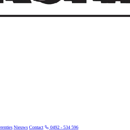
renties
Nieuws
Contact
0492 - 534 596