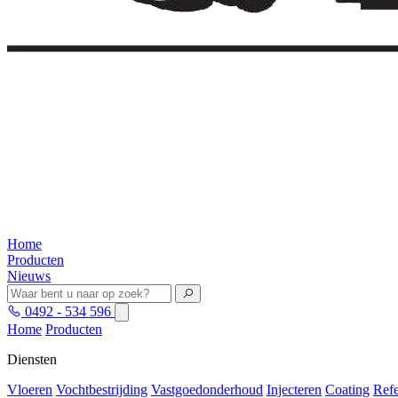
Home
Producten
Nieuws
0492 - 534 596
Home
Producten
Diensten
Vloeren
Vochtbestrijding
Vastgoedonderhoud
Injecteren
Coating
Refe