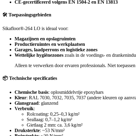
CE-gecertificeerd volgens EN 1504-2 en EN 13813
🛠 Toepassingsgebieden
Sikafloor®-264 LO is ideaal voor:
Magazijnen en opslagruimten
Productieruimtes en werkplaatsen
Garages, laadperrons en logistieke zones
Wettelijke hygiënezones
zoals in de voedings- en drankenindus
Alleen te verwerken door ervaren professionals. Niet toepassen
📦 Technische specificaties
Chemische basis
: oplosmiddelvrije epoxyhars
Kleur
: RAL 7030, 7032, 7035, 7037 (andere kleuren op aanvr
Glansgraad
: glanzend
Verbruik
:
Rolcoating: 0,25–0,3 kg/m²
Seallaag: 0,7–1,2 kg/m²
Gietlaag 2 mm: ca. 3,6 kg/m²
Druksterkte
: ~53 N/mm²
Buigsterkte
: ~20 N/mm²