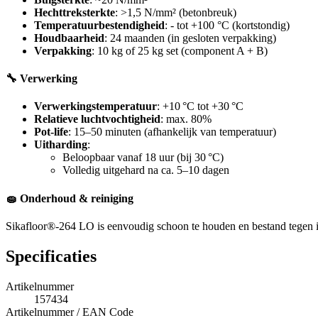
Hechttreksterkte
: >1,5 N/mm² (betonbreuk)
Temperatuurbestendigheid
: - tot +100 °C (kortstondig)
Houdbaarheid
: 24 maanden (in gesloten verpakking)
Verpakking
: 10 kg of 25 kg set (component A + B)
🔧 Verwerking
Verwerkingstemperatuur
: +10 °C tot +30 °C
Relatieve luchtvochtigheid
: max. 80%
Pot-life
: 15–50 minuten (afhankelijk van temperatuur)
Uitharding
:
Beloopbaar vanaf 18 uur (bij 30 °C)
Volledig uitgehard na ca. 5–10 dagen
🧽 Onderhoud & reiniging
Sikafloor®-264 LO is eenvoudig schoon te houden en bestand tegen in
Specificaties
Artikelnummer
157434
Artikelnummer / EAN Code