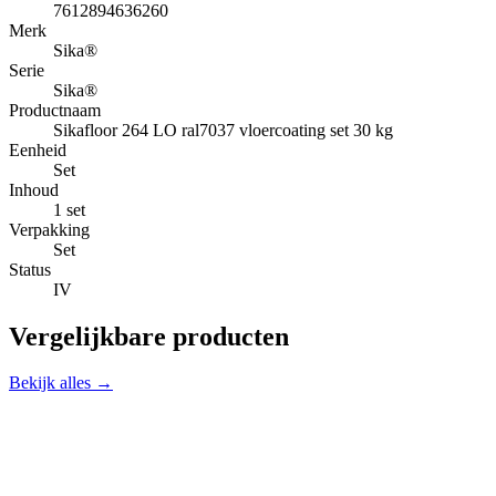
7612894636260
Merk
Sika®
Serie
Sika®
Productnaam
Sikafloor 264 LO ral7037 vloercoating set 30 kg
Eenheid
Set
Inhoud
1 set
Verpakking
Set
Status
IV
Vergelijkbare producten
Bekijk alles →