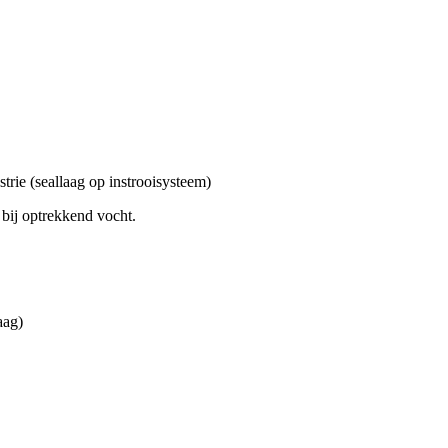
trie (seallaag op instrooisysteem)
 bij optrekkend vocht.
aag)