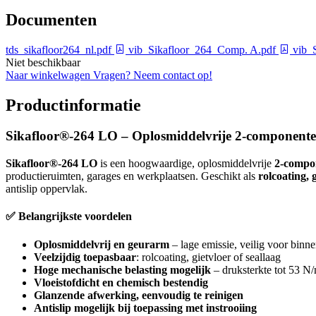
Documenten
tds_sikafloor264_nl.pdf
vib_Sikafloor_264_Comp. A.pdf
vib_
Niet beschikbaar
Naar winkelwagen
Vragen? Neem contact op!
Productinformatie
Sikafloor®-264 LO – Oplosmiddelvrije 2-componente
Sikafloor®-264 LO
is een hoogwaardige, oplosmiddelvrije
2-compo
productieruimten, garages en werkplaatsen. Geschikt als
rolcoating, g
antislip oppervlak.
✅ Belangrijkste voordelen
Oplosmiddelvrij en geurarm
– lage emissie, veilig voor binn
Veelzijdig toepasbaar
: rolcoating, gietvloer of seallaag
Hoge mechanische belasting mogelijk
– druksterkte tot 53 N
Vloeistofdicht en chemisch bestendig
Glanzende afwerking, eenvoudig te reinigen
Antislip mogelijk bij toepassing met instrooiing