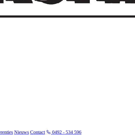
renties
Nieuws
Contact
0492 - 534 596