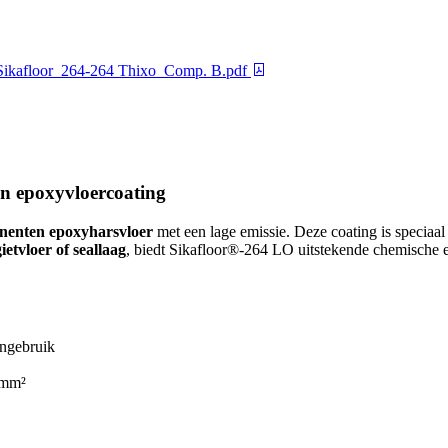
Sikafloor_264-264 Thixo_Comp. B.pdf
n epoxyvloercoating
nenten epoxyharsvloer
met een lage emissie. Deze coating is speciaal
ietvloer of seallaag
, biedt Sikafloor®-264 LO uitstekende chemische e
engebruik
/mm²