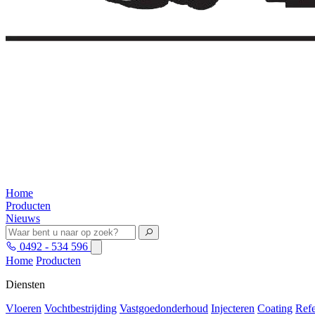
Home
Producten
Nieuws
0492 - 534 596
Home
Producten
Diensten
Vloeren
Vochtbestrijding
Vastgoedonderhoud
Injecteren
Coating
Refe