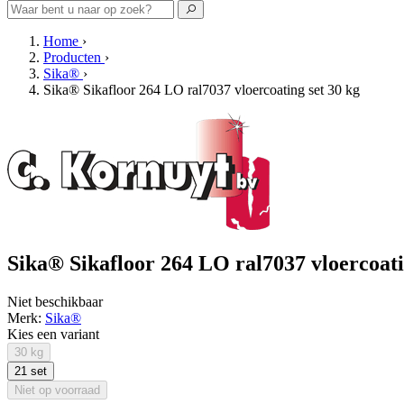
Home
›
Producten
›
Sika®
›
Sika® Sikafloor 264 LO ral7037 vloercoating set 30 kg
Sika® Sikafloor 264 LO ral7037 vloercoatin
Niet beschikbaar
Merk:
Sika®
Kies een variant
30 kg
21 set
Niet op voorraad