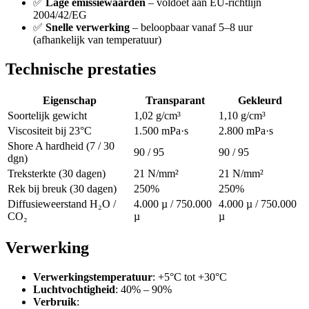
✅
Lage emissiewaarden
– voldoet aan EU-richtlijn
2004/42/EG
✅
Snelle verwerking
– beloopbaar vanaf 5–8 uur
(afhankelijk van temperatuur)
Technische prestaties
Eigenschap
Transparant
Gekleurd
Soortelijk gewicht
1,02 g/cm³
1,10 g/cm³
Viscositeit bij 23°C
1.500 mPa·s
2.800 mPa·s
Shore A hardheid (7 / 30
90 / 95
90 / 95
dgn)
Treksterkte (30 dagen)
21 N/mm²
21 N/mm²
Rek bij breuk (30 dagen)
250%
250%
Diffusieweerstand H₂O /
4.000 µ / 750.000
4.000 µ / 750.000
CO₂
µ
µ
Verwerking
Verwerkingstemperatuur
: +5°C tot +30°C
Luchtvochtigheid
: 40% – 90%
Verbruik
: