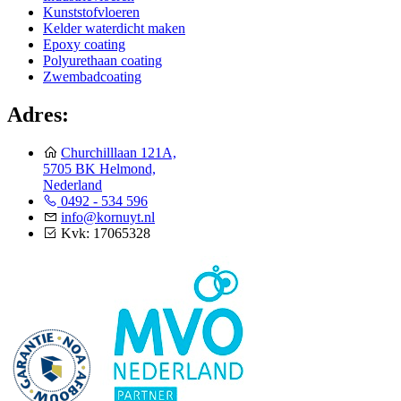
Kunststofvloeren
Kelder waterdicht maken
Epoxy coating
Polyurethaan coating
Zwembadcoating
Adres:
Churchilllaan 121A,
5705 BK Helmond,
Nederland
0492 - 534 596
info@kornuyt.nl
Kvk: 17065328