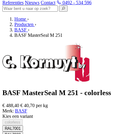
Referenties
Nieuws
Contact
0492 - 534 596
Home
›
Producten
›
BASF
›
BASF MasterSeal M 251
BASF MasterSeal M 251 - colorless
€ 488,40
€ 40,70 per kg
Merk:
BASF
Kies een variant
colorless
RAL7001