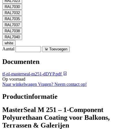
RAL7023
RAL7030
RAL7032
RAL7035
RAL7037
RAL7038
RAL7040
white
Aantal
Toevoegen
Documenten
tf-nl-masterseal-m251-dDYP.pdf
Op voorraad
Naar winkelwagen
Vragen? Neem contact op!
Productinformatie
MasterSeal M 251 – 1-Component
Polyurethaan Coating voor Balkons,
Terrassen & Galerijen