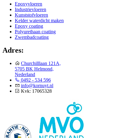
Epoxyvloeren
Industrievloeren
Kunststofvloeren
Kelder waterdicht maken
Epoxy coating
Polyurethaan coating
Zwembadcoating
Adres:
Churchilllaan 121A,
5705 BK Helmond,
Nederland
0492 - 534 596
info@kornuyt.nl
Kvk: 17065328