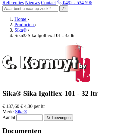
Referenties
Nieuws
Contact
0492 - 534 596
Home
›
Producten
›
Sika®
›
Sika® Sika Igolflex-101 - 32 ltr
Sika® Sika Igolflex-101 - 32 ltr
€ 137,60
€ 4,30 per ltr
Merk:
Sika®
Aantal
Toevoegen
Documenten