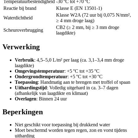
Temperatuurbestendigheid
-30 °C tot +70 °C
Reactie bij brand
Klasse E (EN 13501-1)
Klasse W2A (72 uur bij 0,075 N/mm²,
Waterdichtheid
≥ 4 mm droge laag)
CB2 (≥ 2 mm, bij ≥ 3 mm droge
Scheuroverbrugging
laagdikte)
Verwerking
Verbruik
: 4,5–5,0 L/m² per laag (ca. 3,1–3,4 mm droge
laagdikte)
Omgevingstemperatuur
: +5 °C tot +35 °C
Ondergrondtemperatuur
: +5 °C tot +30 °C
Toepassing
: Handmatig aan te brengen met troffel of spaan
Uithardingstijd
: Volledig uitgehard in ca. 3–7 dagen
(afhankelijk van laagdikte en klimaat)
Overlagen
: Binnen 24 uur
Beperkingen
Niet geschikt voor toepassing bij drukkend water
Moet beschermd worden tegen regen, zon en vorst tijdens
uitharding