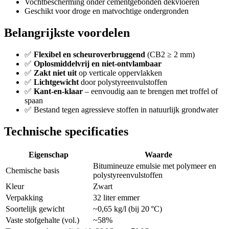
Vochtbescherming onder cementgebonden dekvloeren
Geschikt voor droge en matvochtige ondergronden
Belangrijkste voordelen
✅
Flexibel en scheuroverbruggend
(CB2 ≥ 2 mm)
✅
Oplosmiddelvrij en niet-ontvlambaar
✅
Zakt niet uit
op verticale oppervlakken
✅
Lichtgewicht
door polystyreenvulstoffen
✅
Kant-en-klaar
– eenvoudig aan te brengen met troffel of
spaan
✅ Bestand tegen agressieve stoffen in natuurlijk grondwater
Technische specificaties
Eigenschap
Waarde
Bitumineuze emulsie met polymeer en
Chemische basis
polystyreenvulstoffen
Kleur
Zwart
Verpakking
32 liter emmer
Soortelijk gewicht
~0,65 kg/l (bij 20 °C)
Vaste stofgehalte (vol.)
~58%