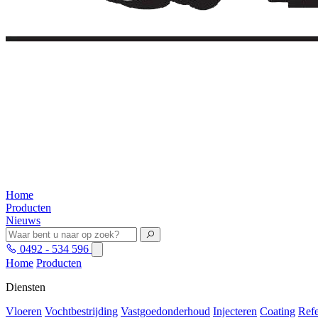
Home
Producten
Nieuws
0492 - 534 596
Home
Producten
Diensten
Vloeren
Vochtbestrijding
Vastgoedonderhoud
Injecteren
Coating
Refe