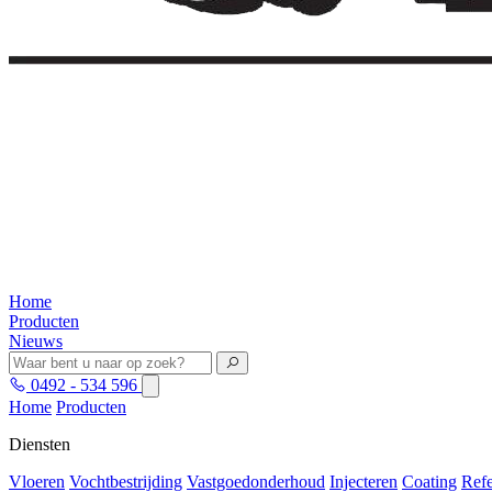
Home
Producten
Nieuws
0492 - 534 596
Home
Producten
Diensten
Vloeren
Vochtbestrijding
Vastgoedonderhoud
Injecteren
Coating
Refe