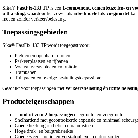
Sika® FastFix-133 TP
is een
1-component, cementeuze leg- en vo
uitharding
, waardoor het zowel als
inbedmortel
als
voegmortel
kan 
met en zonder verkeersbelasting.
Toepassingsgebieden
Sika® FastFix-133 TP wordt toegepast voor:
Pleinen en openbare ruimten
Parkeerplaatsen en rijbanen
Voetgangersgebieden en trottoirs
Trambanen
Tuinpaden en overige bestratingstoepassingen
Geschikt voor toepassingen met
verkeersbelasting
én
lichte belasti
Producteigenschappen
1 product voor
2 toepassingen
: legmortel en voegmortel
Snelhardend met gecontroleerde expansie en minimaal scheurg
Goede hechting op beton en natuursteen
Hoge druk- en buigtreksterkte
Goede weerstand tegen vorst-dooi cycli en dooizouten