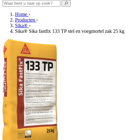
Home
›
Producten
›
Sika®
›
Sika® Sika fastfix 133 TP stel en voegmortel zak 25 kg