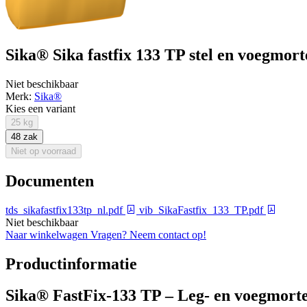
Sika® Sika fastfix 133 TP stel en voegmorte
Niet beschikbaar
Merk:
Sika®
Kies een variant
25 kg
48 zak
Niet op voorraad
Documenten
tds_sikafastfix133tp_nl.pdf
vib_SikaFastfix_133_TP.pdf
Niet beschikbaar
Naar winkelwagen
Vragen? Neem contact op!
Productinformatie
Sika® FastFix-133 TP – Leg- en voegmortel