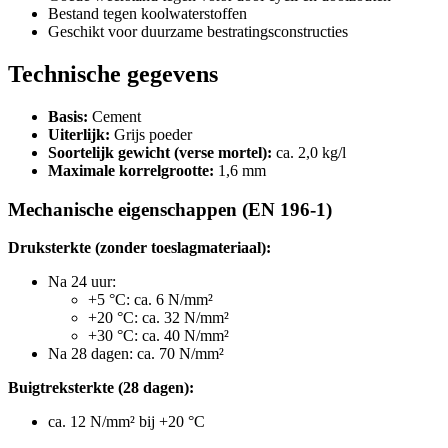
Bestand tegen koolwaterstoffen
Geschikt voor duurzame bestratingsconstructies
Technische gegevens
Basis:
Cement
Uiterlijk:
Grijs poeder
Soortelijk gewicht (verse mortel):
ca. 2,0 kg/l
Maximale korrelgrootte:
1,6 mm
Mechanische eigenschappen (EN 196-1)
Druksterkte (zonder toeslagmateriaal):
Na 24 uur:
+5 °C: ca. 6 N/mm²
+20 °C: ca. 32 N/mm²
+30 °C: ca. 40 N/mm²
Na 28 dagen: ca. 70 N/mm²
Buigtreksterkte (28 dagen):
ca. 12 N/mm² bij +20 °C