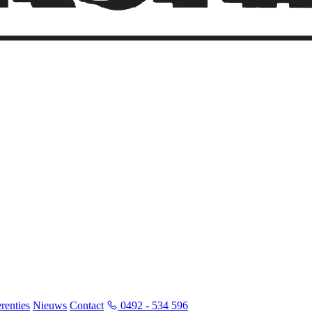
renties
Nieuws
Contact
0492 - 534 596