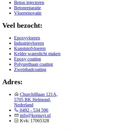
Beton injecteren
Betonreparatie
Vloerrenovatie
Veel bezocht:
Epoxyvloeren
Industrievloeren
Kunststofvloeren
Kelder waterdicht maken
Epoxy coating
Polyurethaan coating
Zwembadcoating
Adres:
Churchilllaan 121A,
5705 BK Helmond,
Nederland
0492 - 534 596
info@kornuyt.nl
Kvk: 17065328