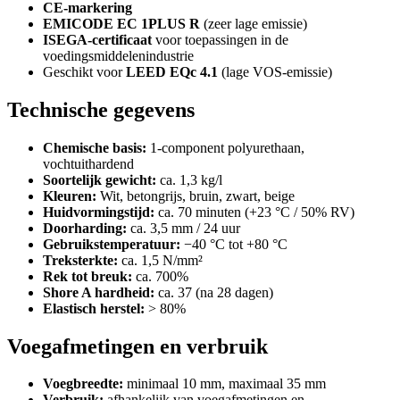
CE-markering
EMICODE EC 1PLUS R
(zeer lage emissie)
ISEGA-certificaat
voor toepassingen in de
voedingsmiddelenindustrie
Geschikt voor
LEED EQc 4.1
(lage VOS-emissie)
Technische gegevens
Chemische basis:
1-component polyurethaan,
vochtuithardend
Soortelijk gewicht:
ca. 1,3 kg/l
Kleuren:
Wit, betongrijs, bruin, zwart, beige
Huidvormingstijd:
ca. 70 minuten (+23 °C / 50% RV)
Doorharding:
ca. 3,5 mm / 24 uur
Gebruikstemperatuur:
−40 °C tot +80 °C
Treksterkte:
ca. 1,5 N/mm²
Rek tot breuk:
ca. 700%
Shore A hardheid:
ca. 37 (na 28 dagen)
Elastisch herstel:
> 80%
Voegafmetingen en verbruik
Voegbreedte:
minimaal 10 mm, maximaal 35 mm
Verbruik:
afhankelijk van voegafmetingen en