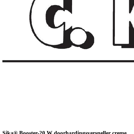
Sika® Booster-20 W doorhardingsversneller creme