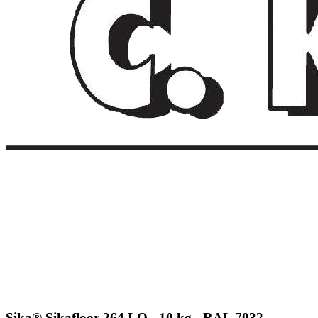
Sika® Sikafloor-264 LO - 10 kg - RAL 7032