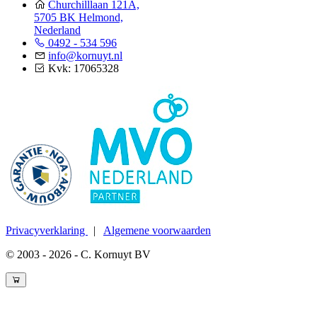
Churchilllaan 121A,
5705 BK Helmond,
Nederland
0492 - 534 596
info@kornuyt.nl
Kvk: 17065328
Privacyverklaring
|
Algemene voorwaarden
© 2003 - 2026 - C. Kornuyt BV