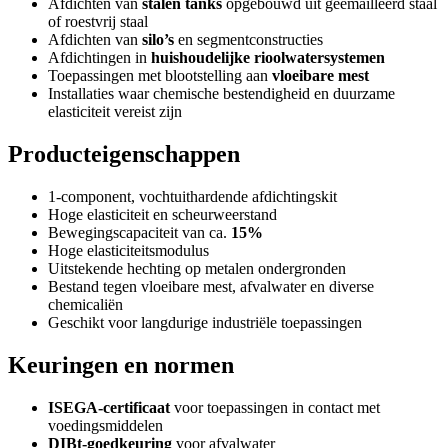
Afdichten van
stalen tanks
opgebouwd uit geëmailleerd staal
of roestvrij staal
Afdichten van
silo’s
en segmentconstructies
Afdichtingen in
huishoudelijke rioolwatersystemen
Toepassingen met blootstelling aan
vloeibare mest
Installaties waar chemische bestendigheid en duurzame
elasticiteit vereist zijn
Producteigenschappen
1-component, vochtuithardende afdichtingskit
Hoge elasticiteit en scheurweerstand
Bewegingscapaciteit van ca.
15%
Hoge elasticiteitsmodulus
Uitstekende hechting op metalen ondergronden
Bestand tegen vloeibare mest, afvalwater en diverse
chemicaliën
Geschikt voor langdurige industriële toepassingen
Keuringen en normen
ISEGA-certificaat
voor toepassingen in contact met
voedingsmiddelen
DIBt-goedkeuring
voor afvalwater