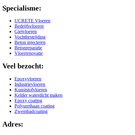
Specialisme:
UCRETE Vloeren
Bedrijfsvloeren
Gietvloeren
Vochtbestrijding
Beton injecteren
Betonreparatie
Vloerrenovatie
Veel bezocht:
Epoxyvloeren
Industrievloeren
Kunststofvloeren
Kelder waterdicht maken
Epoxy coating
Polyurethaan coating
Zwembadcoating
Adres: