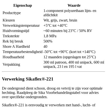
Eigenschap
Waarde
1-component polyurethaan lijm- en
Producttype
afdichtkit
Kleuren
Wit, grijs, zwart, bruin
Verwerkingstemperatuur
+5°C tot +40°C
Huidvormingstijd
~60 minuten bij 23°C / 50% RV
Treksterkte
1,8 MPa
Rek bij breuk
500%
Shore A Hardheid
40
Temperatuurbestendigheid
-50°C tot +90°C (kort tot +140°C)
Houdbaarheid
12 maanden (opgeslagen tot 25°C)
300 ml patroon, 400 ml unipack, 600 ml
Verpakking
unipack, 23 l en 195 l vat
Verwerking Sikaflex®-221
De ondergrond dient schoon, droog en vetvrij te zijn voor optimale
hechting. Raadpleeg de Sika Voorbehandelingstabel voor advies
over specifieke ondergronden.
Sikaflex®-221 is eenvoudig te verwerken met hand-, lucht- of