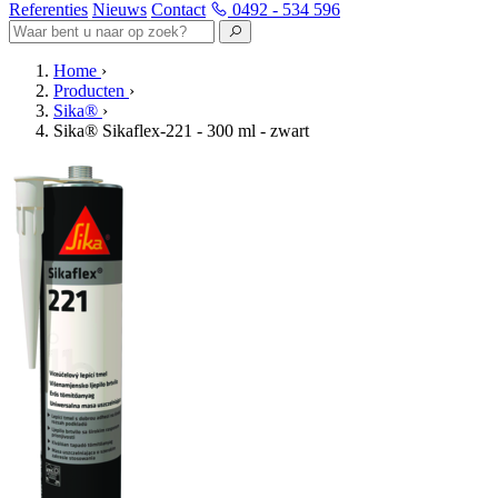
Referenties
Nieuws
Contact
0492 - 534 596
Home
›
Producten
›
Sika®
›
Sika® Sikaflex-221 - 300 ml - zwart