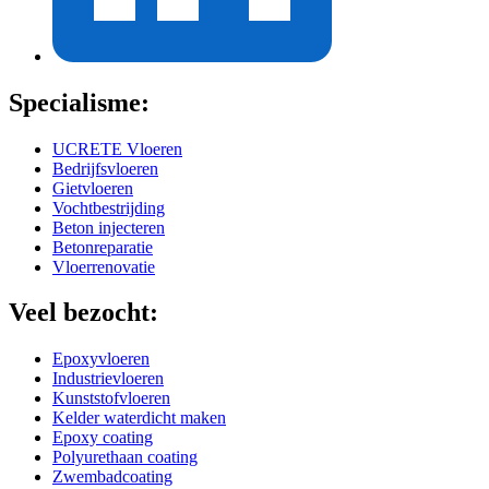
Specialisme:
UCRETE Vloeren
Bedrijfsvloeren
Gietvloeren
Vochtbestrijding
Beton injecteren
Betonreparatie
Vloerrenovatie
Veel bezocht:
Epoxyvloeren
Industrievloeren
Kunststofvloeren
Kelder waterdicht maken
Epoxy coating
Polyurethaan coating
Zwembadcoating