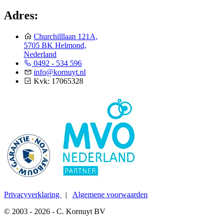
Adres:
Churchilllaan 121A,
5705 BK Helmond,
Nederland
0492 - 534 596
info@kornuyt.nl
Kvk: 17065328
Privacyverklaring
|
Algemene voorwaarden
© 2003 - 2026 - C. Kornuyt BV