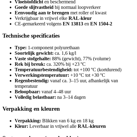
Vloeistofdicht
en beschermend
Goede slijtvastheid
bij normaal loopverkeer
Eenvoudig aan te brengen
met roller of kwast
Verkrijgbaar in vrijwel elke
RAL-kleur
CE-gemarkeerd volgens
EN 13813
en
EN 1504-2
Technische specificaties
Type:
1-component polyurethaan
Soortelijk gewicht:
ca. 1,6 kg/l
Vaste stofgehalte:
88% (gewicht), 77% (volume)
Rek bij breuk:
ca. 320% bij +23 °C
Temperatuurbestendigheid:
tot +100 °C (kortdurend)
Verwerkingstemperatuur:
+10 °C tot +30 °C
Regenbestendig:
vanaf ca. 3–15 uur, afhankelijk van
temperatuur
Beloopbaar:
vanaf 4–48 uur
Volledig belastbaar:
na 3–14 dagen
Verpakking en kleuren
Verpakking:
Blikken van 6 kg en 18 kg
Kleur:
Leverbaar in vrijwel alle
RAL-kleuren