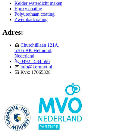
Kelder waterdicht maken
Epoxy coating
Polyurethaan coating
Zwembadcoating
Adres:
Churchilllaan 121A,
5705 BK Helmond,
Nederland
0492 - 534 596
info@kornuyt.nl
Kvk: 17065328