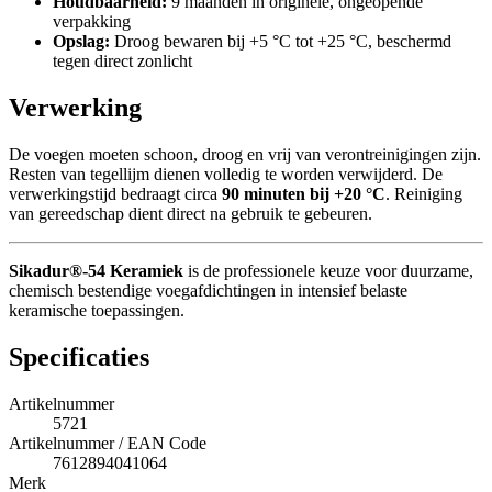
Houdbaarheid:
9 maanden in originele, ongeopende
verpakking
Opslag:
Droog bewaren bij +5 °C tot +25 °C, beschermd
tegen direct zonlicht
Verwerking
De voegen moeten schoon, droog en vrij van verontreinigingen zijn.
Resten van tegellijm dienen volledig te worden verwijderd. De
verwerkingstijd bedraagt circa
90 minuten bij +20 °C
. Reiniging
van gereedschap dient direct na gebruik te gebeuren.
Sikadur®-54 Keramiek
is de professionele keuze voor duurzame,
chemisch bestendige voegafdichtingen in intensief belaste
keramische toepassingen.
Specificaties
Artikelnummer
5721
Artikelnummer / EAN Code
7612894041064
Merk