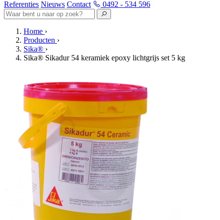
Referenties
Nieuws
Contact
0492 - 534 596
Home
›
Producten
›
Sika®
›
Sika® Sikadur 54 keramiek epoxy lichtgrijs set 5 kg