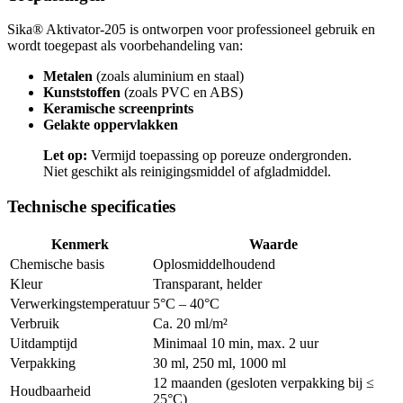
Sika® Aktivator-205 is ontworpen voor professioneel gebruik en
wordt toegepast als voorbehandeling van:
Metalen
(zoals aluminium en staal)
Kunststoffen
(zoals PVC en ABS)
Keramische screenprints
Gelakte oppervlakken
Let op:
Vermijd toepassing op poreuze ondergronden.
Niet geschikt als reinigingsmiddel of afgladmiddel.
Technische specificaties
Kenmerk
Waarde
Chemische basis
Oplosmiddelhoudend
Kleur
Transparant, helder
Verwerkingstemperatuur
5°C – 40°C
Verbruik
Ca. 20 ml/m²
Uitdamptijd
Minimaal 10 min, max. 2 uur
Verpakking
30 ml, 250 ml, 1000 ml
12 maanden (gesloten verpakking bij ≤
Houdbaarheid
25°C)