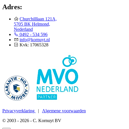
Adres:
Churchilllaan 121A,
5705 BK Helmond,
Nederland
0492 - 534 596
info@kornuyt.nl
Kvk: 17065328
Privacyverklaring
|
Algemene voorwaarden
© 2003 - 2026 - C. Kornuyt BV