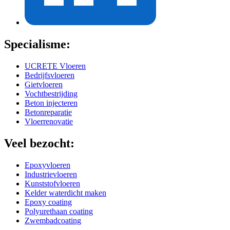
Specialisme:
UCRETE Vloeren
Bedrijfsvloeren
Gietvloeren
Vochtbestrijding
Beton injecteren
Betonreparatie
Vloerrenovatie
Veel bezocht:
Epoxyvloeren
Industrievloeren
Kunststofvloeren
Kelder waterdicht maken
Epoxy coating
Polyurethaan coating
Zwembadcoating