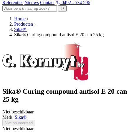
Referenties
Nieuws
Contact
0492 - 534 596
Home
›
Producten
›
Sika®
›
Sika® Curing compound antisol E 20 can 25 kg
Sika® Curing compound antisol E 20 can
25 kg
Niet beschikbaar
Merk:
Sika®
Niet op voorraad
Niet beschikbaar