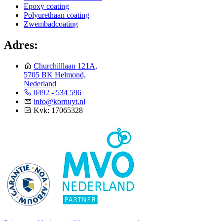
Epoxy coating
Polyurethaan coating
Zwembadcoating
Adres:
Churchilllaan 121A,
5705 BK Helmond,
Nederland
0492 - 534 596
info@kornuyt.nl
Kvk: 17065328