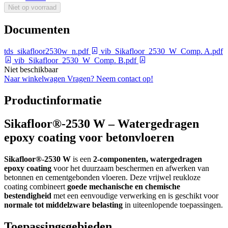
Niet op voorraad
Documenten
tds_sikafloor2530w_n.pdf
vib_Sikafloor_2530_W_Comp. A.pdf
vib_Sikafloor_2530_W_Comp. B.pdf
Niet beschikbaar
Naar winkelwagen
Vragen? Neem contact op!
Productinformatie
Sikafloor®-2530 W – Watergedragen
epoxy coating voor betonvloeren
Sikafloor®-2530 W
is een
2-componenten, watergedragen
epoxy coating
voor het duurzaam beschermen en afwerken van
betonnen en cementgebonden vloeren. Deze vrijwel reukloze
coating combineert
goede mechanische en chemische
bestendigheid
met een eenvoudige verwerking en is geschikt voor
normale tot middelzware belasting
in uiteenlopende toepassingen.
Toepassingsgebieden