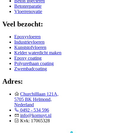
Beton injecteren
Betonreparatie
Vloerrenovatie
Veel bezocht:
Epoxyvloeren
Industrievloeren
Kunststofvloeren
Kelder waterdicht maken
Epoxy coating
Polyurethaan coating
Zwembadcoating
Adres:
Churchilllaan 121A,
5705 BK Helmond,
Nederland
0492 - 534 596
info@kornuyt.nl
Kvk: 17065328