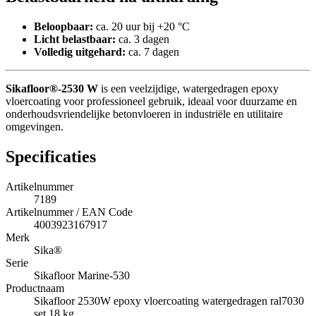
Beloopbaar:
ca. 20 uur bij +20 °C
Licht belastbaar:
ca. 3 dagen
Volledig uitgehard:
ca. 7 dagen
Sikafloor®-2530 W
is een veelzijdige, watergedragen epoxy
vloercoating voor professioneel gebruik, ideaal voor duurzame en
onderhoudsvriendelijke betonvloeren in industriële en utilitaire
omgevingen.
Specificaties
Artikelnummer
7189
Artikelnummer / EAN Code
4003923167917
Merk
Sika®
Serie
Sikafloor Marine-530
Productnaam
Sikafloor 2530W epoxy vloercoating watergedragen ral7030
set 18 kg