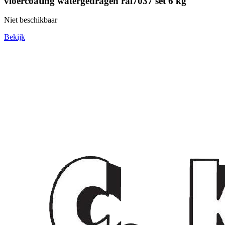
vloercoating watergedragen ral7037 set 6 kg
Niet beschikbaar
Bekijk