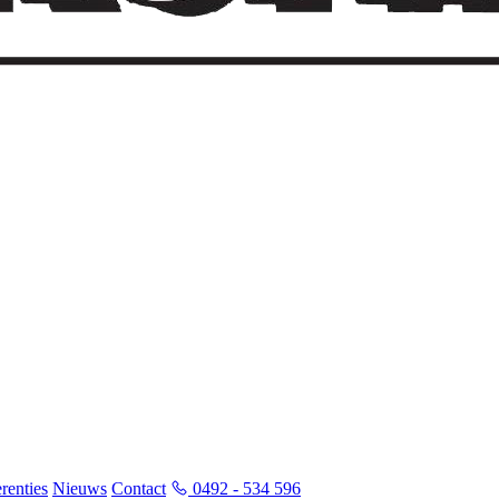
renties
Nieuws
Contact
0492 - 534 596