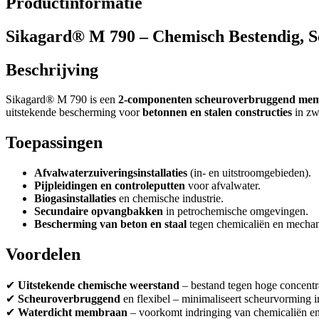
Productinformatie
Sikagard® M 790 – Chemisch Bestendig,
Beschrijving
Sikagard® M 790 is een
2-componenten scheuroverbruggend me
uitstekende bescherming voor
betonnen en stalen constructies
in zwa
Toepassingen
Afvalwaterzuiveringsinstallaties
(in- en uitstroomgebieden).
Pijpleidingen en controleputten
voor afvalwater.
Biogasinstallaties
en chemische industrie.
Secundaire opvangbakken
in petrochemische omgevingen.
Bescherming van beton en staal
tegen chemicaliën en mechani
Voordelen
✔
Uitstekende chemische weerstand
– bestand tegen hoge concentr
✔
Scheuroverbruggend
en flexibel – minimaliseert scheurvorming 
✔
Waterdicht membraan
– voorkomt indringing van chemicaliën en