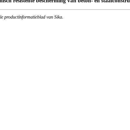
sch resistente bescherming van beton- en staalconstruc
ële productinformatieblad van Sika.