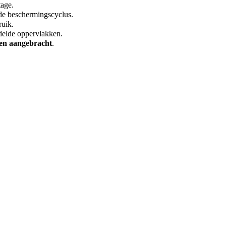
tage.
de beschermingscyclus.
ruik.
delde oppervlakken.
en aangebracht
.