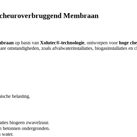
 Scheuroverbruggend Membraan
mbraan
op basis van
Xolutec®-technologie
, ontworpen voor
hoge ch
re omstandigheden, zoals afvalwaterinstallaties, biogasinstallaties en 
sche belasting.
aties biogeen zwavelzuur.
in betonnen ondergronden.
 water.