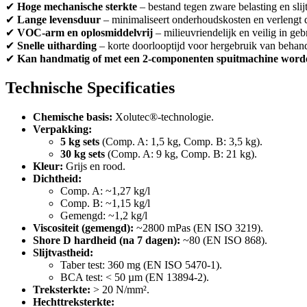
✔
Hoge mechanische sterkte
– bestand tegen zware belasting en slij
✔
Lange levensduur
– minimaliseert onderhoudskosten en verlengt 
✔
VOC-arm en oplosmiddelvrij
– milieuvriendelijk en veilig in geb
✔
Snelle uitharding
– korte doorlooptijd voor hergebruik van behan
✔
Kan handmatig of met een 2-componenten spuitmachine word
Technische Specificaties
Chemische basis:
Xolutec®-technologie.
Verpakking:
5 kg sets
(Comp. A: 1,5 kg, Comp. B: 3,5 kg).
30 kg sets
(Comp. A: 9 kg, Comp. B: 21 kg).
Kleur:
Grijs en rood.
Dichtheid:
Comp. A: ~1,27 kg/l
Comp. B: ~1,15 kg/l
Gemengd: ~1,2 kg/l
Viscositeit (gemengd):
~2800 mPas (EN ISO 3219).
Shore D hardheid (na 7 dagen):
~80 (EN ISO 868).
Slijtvastheid:
Taber test: 360 mg (EN ISO 5470-1).
BCA test: < 50 µm (EN 13894-2).
Treksterkte:
> 20 N/mm².
Hechttreksterkte: