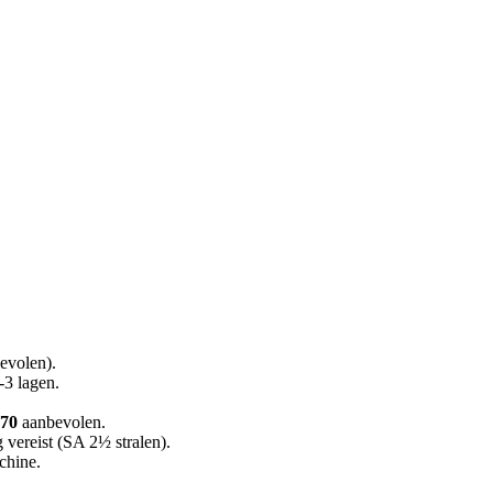
evolen).
-3 lagen.
770
aanbevolen.
 vereist (SA 2½ stralen).
chine.