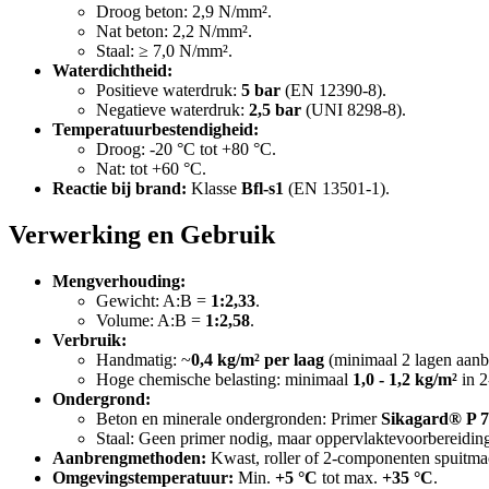
Droog beton: 2,9 N/mm².
Nat beton: 2,2 N/mm².
Staal: ≥ 7,0 N/mm².
Waterdichtheid:
Positieve waterdruk:
5 bar
(EN 12390-8).
Negatieve waterdruk:
2,5 bar
(UNI 8298-8).
Temperatuurbestendigheid:
Droog: -20 °C tot +80 °C.
Nat: tot +60 °C.
Reactie bij brand:
Klasse
Bfl-s1
(EN 13501-1).
Verwerking en Gebruik
Mengverhouding:
Gewicht: A:B =
1:2,33
.
Volume: A:B =
1:2,58
.
Verbruik:
Handmatig: ~
0,4 kg/m² per laag
(minimaal 2 lagen aanb
Hoge chemische belasting: minimaal
1,0 - 1,2 kg/m²
in 2
Ondergrond:
Beton en minerale ondergronden: Primer
Sikagard® P 
Staal: Geen primer nodig, maar oppervlaktevoorbereiding
Aanbrengmethoden:
Kwast, roller of 2-componenten spuitma
Omgevingstemperatuur:
Min.
+5 °C
tot max.
+35 °C
.