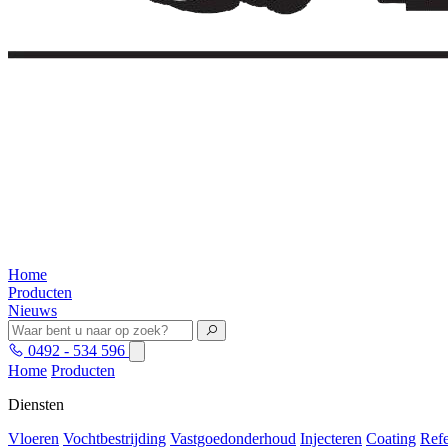
Home
Producten
Nieuws
0492 - 534 596
Home
Producten
Diensten
Vloeren
Vochtbestrijding
Vastgoedonderhoud
Injecteren
Coating
Refe