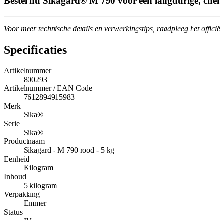
Bestel nu Sikagard® M 790 voor een langdurige, chemi
Voor meer technische details en verwerkingstips, raadpleeg het offici
Specificaties
Artikelnummer
800293
Artikelnummer / EAN Code
7612894915983
Merk
Sika®
Serie
Sika®
Productnaam
Sikagard - M 790 rood - 5 kg
Eenheid
Kilogram
Inhoud
5 kilogram
Verpakking
Emmer
Status