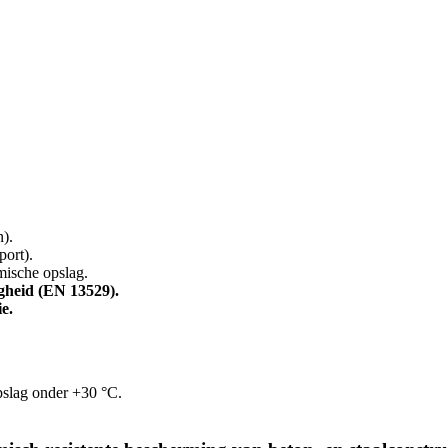
).
ort).
ische opslag.
gheid (EN 13529).
e.
pslag onder +30 °C.