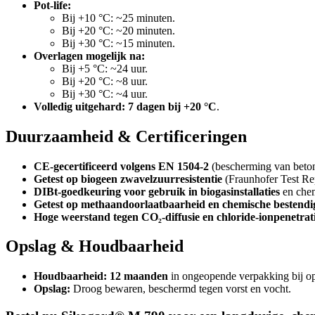
Pot-life:
Bij +10 °C: ~25 minuten.
Bij +20 °C: ~20 minuten.
Bij +30 °C: ~15 minuten.
Overlagen mogelijk na:
Bij +5 °C: ~24 uur.
Bij +20 °C: ~8 uur.
Bij +30 °C: ~4 uur.
Volledig uitgehard:
7 dagen bij +20 °C
.
Duurzaamheid & Certificeringen
CE-gecertificeerd volgens EN 1504-2
(bescherming van beton
Getest op biogeen zwavelzuurresistentie
(Fraunhofer Test Rep
DIBt-goedkeuring voor gebruik in biogasinstallaties
en chem
Getest op methaandoorlaatbaarheid en chemische bestendi
Hoge weerstand tegen CO₂-diffusie en chloride-ionpenetrati
Opslag & Houdbaarheid
Houdbaarheid:
12 maanden
in ongeopende verpakking bij o
Opslag:
Droog bewaren, beschermd tegen vorst en vocht.