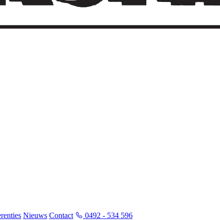
renties
Nieuws
Contact
0492 - 534 596