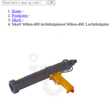
Home
›
Producten
›
Sika®
›
Sika® Wilton-400 luchtdrukpistool Wilton-400: Luchtdrukpisto