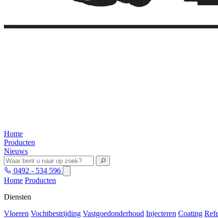
Home
Producten
Nieuws
0492 - 534 596
Home
Producten
Diensten
Vloeren
Vochtbestrijding
Vastgoedonderhoud
Injecteren
Coating
Refe