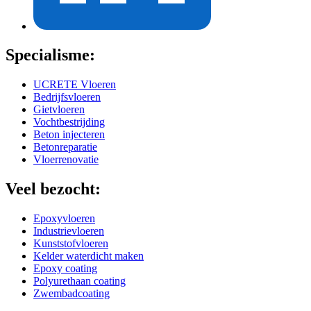
Specialisme:
UCRETE Vloeren
Bedrijfsvloeren
Gietvloeren
Vochtbestrijding
Beton injecteren
Betonreparatie
Vloerrenovatie
Veel bezocht:
Epoxyvloeren
Industrievloeren
Kunststofvloeren
Kelder waterdicht maken
Epoxy coating
Polyurethaan coating
Zwembadcoating