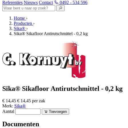
Referenties
Nieuws
Contact
0492 - 534 596
Home
›
Producten
›
Sika®
›
Sika® Sikafloor Antirutschmittel - 0,2 kg
Sika® Sikafloor Antirutschmittel - 0,2 kg
€ 14,45
€ 14,45 per zak
Merk:
Sika®
Aantal
Toevoegen
Documenten