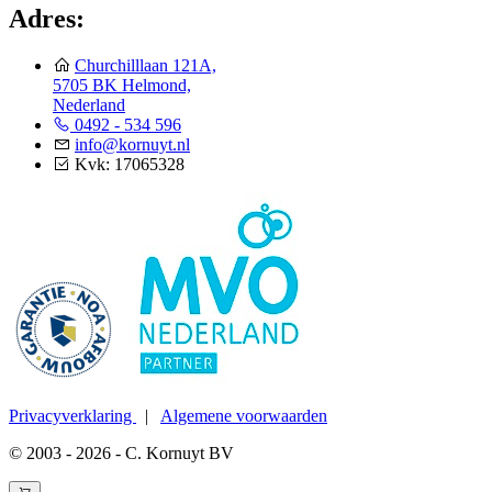
Adres:
Churchilllaan 121A,
5705 BK Helmond,
Nederland
0492 - 534 596
info@kornuyt.nl
Kvk: 17065328
Privacyverklaring
|
Algemene voorwaarden
© 2003 - 2026 - C. Kornuyt BV