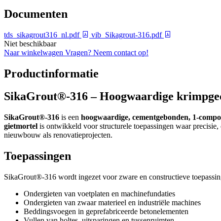
Documenten
tds_sikagrout316_nl.pdf
vib_Sikagrout-316.pdf
Niet beschikbaar
Naar winkelwagen
Vragen? Neem contact op!
Productinformatie
SikaGrout®-316 – Hoogwaardige krimpgec
SikaGrout®-316
is een
hoogwaardige, cementgebonden, 1-compon
gietmortel
is ontwikkeld voor structurele toepassingen waar precisie,
nieuwbouw als renovatieprojecten.
Toepassingen
SikaGrout®-316 wordt ingezet voor zware en constructieve toepassing
Ondergieten van voetplaten en machinefundaties
Ondergieten van zwaar materieel en industriële machines
Beddingsvoegen in geprefabriceerde betonelementen
Vullen van holtes, uitsparingen en tussenruimten