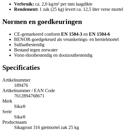
Verbruik:
ca. 2,0 kg/m² per mm laagdikte
Rendement:
1 zak (25 kg) levert ca. 12,5 liter verse mortel
Normen en goedkeuringen
CE-gemarkeerd conform
EN 1504-3
en
EN 1504-6
BENOR-goedgekeurd als verankerings- en herstelmortel
Sulfaatbestendig
Bestand tegen zeewater
Vorst-/dooibestendig en dooizoutbestendig
Specificaties
Artikelnummer
189476
Artikelnummer / EAN Code
7612894768671
Merk
Sika®
Serie
Sika®
Productnaam
Sikagrout 316 gietmortel zak 25 kg