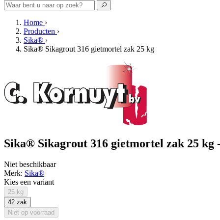
Home
›
Producten
›
Sika®
›
Sika® Sikagrout 316 gietmortel zak 25 kg
Sika® Sikagrout 316 gietmortel zak 25 kg 
Niet beschikbaar
Merk:
Sika®
Kies een variant
25 kg
42 zak
Niet op voorraad