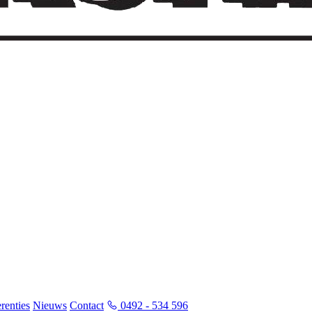
renties
Nieuws
Contact
0492 - 534 596