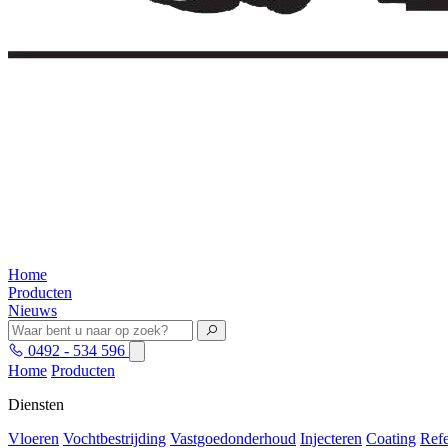
Home
Producten
Nieuws
0492 - 534 596
Home
Producten
Diensten
Vloeren
Vochtbestrijding
Vastgoedonderhoud
Injecteren
Coating
Refe