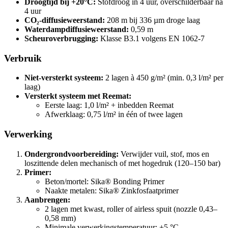
Droogtijd bij +20°C:
Stofdroog in 4 uur, overschilderbaar na
4 uur
CO₂-diffusieweerstand:
208 m bij 336 µm droge laag
Waterdampdiffusieweerstand:
0,59 m
Scheuroverbrugging:
Klasse B3.1 volgens EN 1062-7
Verbruik
Niet-versterkt systeem:
2 lagen à 450 g/m² (min. 0,3 l/m² per
laag)
Versterkt systeem met Reemat:
Eerste laag: 1,0 l/m² + inbedden Reemat
Afwerklaag: 0,75 l/m² in één of twee lagen
Verwerking
Ondergrondvoorbereiding:
Verwijder vuil, stof, mos en
loszittende delen mechanisch of met hogedruk (120–150 bar)
Primer:
Beton/mortel: Sika® Bonding Primer
Naakte metalen: Sika® Zinkfosfaatprimer
Aanbrengen:
2 lagen met kwast, roller of airless spuit (nozzle 0,43–
0,58 mm)
Minimale verwerkingstemperatuur: +5 °C