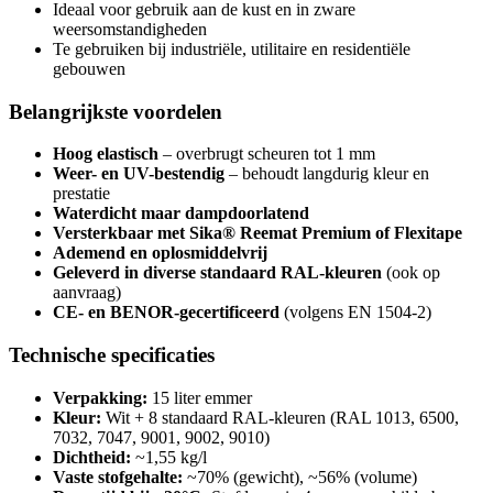
Ideaal voor gebruik aan de kust en in zware
weersomstandigheden
Te gebruiken bij industriële, utilitaire en residentiële
gebouwen
Belangrijkste voordelen
Hoog elastisch
– overbrugt scheuren tot 1 mm
Weer- en UV-bestendig
– behoudt langdurig kleur en
prestatie
Waterdicht maar dampdoorlatend
Versterkbaar met Sika® Reemat Premium of Flexitape
Ademend en oplosmiddelvrij
Geleverd in diverse standaard RAL-kleuren
(ook op
aanvraag)
CE- en BENOR-gecertificeerd
(volgens EN 1504-2)
Technische specificaties
Verpakking:
15 liter emmer
Kleur:
Wit + 8 standaard RAL-kleuren (RAL 1013, 6500,
7032, 7047, 9001, 9002, 9010)
Dichtheid:
~1,55 kg/l
Vaste stofgehalte:
~70% (gewicht), ~56% (volume)