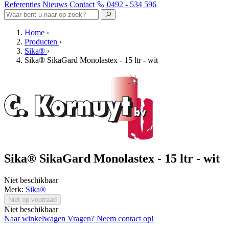
Referenties
Nieuws
Contact
0492 - 534 596
Home
›
Producten
›
Sika®
›
Sika® SikaGard Monolastex - 15 ltr - wit
Sika® SikaGard Monolastex - 15 ltr - wit
Niet beschikbaar
Merk:
Sika®
Niet op voorraad
Niet beschikbaar
Naar winkelwagen
Vragen? Neem contact op!