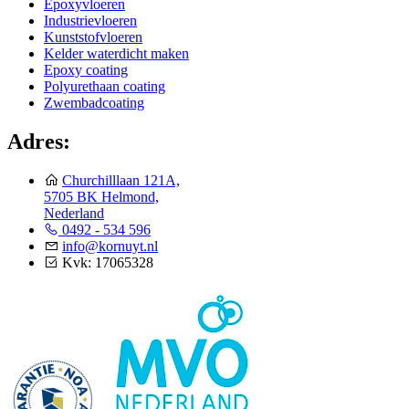
Epoxyvloeren
Industrievloeren
Kunststofvloeren
Kelder waterdicht maken
Epoxy coating
Polyurethaan coating
Zwembadcoating
Adres:
Churchilllaan 121A,
5705 BK Helmond,
Nederland
0492 - 534 596
info@kornuyt.nl
Kvk: 17065328