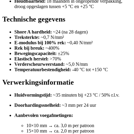
Houdbaarheid:
18 maanden in ongeopende verpakking,
droog opgeslagen tussen +5 °C en +25 °C
Technische gegevens
Shore A hardheid:
~24 (na 28 dagen)
Treksterkte:
~0,7 N/mm²
E-modulus bij 100% rek:
~0,40 N/mm²
Rek bij breuk:
~400%
Bewegingscapaciteit:
±25%
Elastisch herstel:
>70%
Verderscheurweerstand:
~5,0 N/mm
Temperatuurbestendigheid:
-40 °C tot +150 °C
Verwerkingsinformatie
Huidvormingstijd:
~35 minuten bij +23 °C / 50% r.l.v.
Doorhardingssnelheid:
~3 mm per 24 uur
Aanbevolen voegafmetingen:
10×10 mm → ca. 3,0 m per patroon
15×10 mm → ca. 2,0 m per patroon