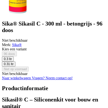
Sika® Sikasil C - 300 ml - betongrijs - 96
doos
Niet beschikbaar
Merk:
Sika®
Kies een variant
96 doos
0.3 ltr
0.31 ltr
Niet op voorraad
Niet beschikbaar
Naar winkelwagen
Vragen? Neem contact op!
Productinformatie
Sikasil® C – Siliconenkit voor bouw en
sanitair