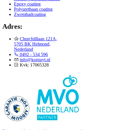
Epoxy coating
Polyurethaan coating
Zwembadcoating
Adres:
Churchilllaan 121A,
5705 BK Helmond,
Nederland
0492 - 534 596
info@kornuyt.nl
Kvk: 17065328