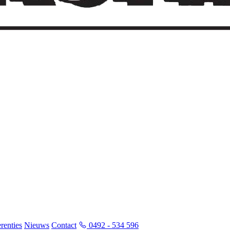
renties
Nieuws
Contact
0492 - 534 596