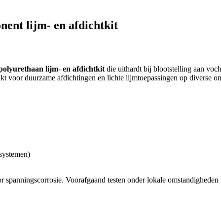
ent lijm- en afdichtkit
olyurethaan lijm- en afdichtkit
die uithardt bij blootstelling aan voc
t voor duurzame afdichtingen en lichte lijmtoepassingen op diverse o
 systemen)
voor spanningscorrosie. Voorafgaand testen onder lokale omstandighede