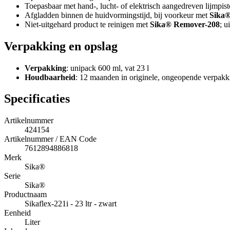
Toepasbaar met hand-, lucht- of elektrisch aangedreven lijmpi
Afgladden binnen de huidvormingstijd, bij voorkeur met
Sika®
Niet-uitgehard product te reinigen met
Sika® Remover-208
; u
Verpakking en opslag
Verpakking
: unipack 600 ml, vat 23 l
Houdbaarheid
: 12 maanden in originele, ongeopende verpakk
Specificaties
Artikelnummer
424154
Artikelnummer / EAN Code
7612894886818
Merk
Sika®
Serie
Sika®
Productnaam
Sikaflex-221i - 23 ltr - zwart
Eenheid
Liter