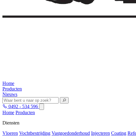
Home
Producten
Nieuws
0492 - 534 596
Home
Producten
Diensten
Vloeren
Vochtbestrijding
Vastgoedonderhoud
Injecteren
Coating
Refe