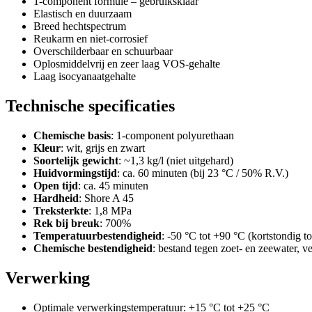
1-component formule – gebruiksklaar
Elastisch en duurzaam
Breed hechtspectrum
Reukarm en niet-corrosief
Overschilderbaar en schuurbaar
Oplosmiddelvrij en zeer laag VOS-gehalte
Laag isocyanaatgehalte
Technische specificaties
Chemische basis
: 1-component polyurethaan
Kleur
: wit, grijs en zwart
Soortelijk gewicht
: ~1,3 kg/l (niet uitgehard)
Huidvormingstijd
: ca. 60 minuten (bij 23 °C / 50% R.V.)
Open tijd
: ca. 45 minuten
Hardheid
: Shore A 45
Treksterkte
: 1,8 MPa
Rek bij breuk
: 700%
Temperatuurbestendigheid
: -50 °C tot +90 °C (kortstondig t
Chemische bestendigheid
: bestand tegen zoet- en zeewater, v
Verwerking
Optimale verwerkingstemperatuur: +15 °C tot +25 °C