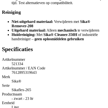
tijd. Test alternatieven op compatibiliteit.
Reiniging
Niet-uitgehard materiaal:
Verwijderen met
Sika®
Remover-208
Uitgehard materiaal:
Alleen
mechanisch
te verwijderen
Huidreiniging:
Met
Sika® Cleaner-350H
of industriële
handreiniger –
geen oplosmiddelen gebruiken
Specificaties
Artikelnummer
521334
Artikelnummer / EAN Code
7612895319643
Merk
Sika®
Serie
Sikaflex-265
Productnaam
- zwart - 23 ltr
Eenheid
Liter