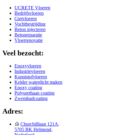
UCRETE Vloeren
Bedrijfsvloeren
Gietvloeren
Vochtbestrijding
Beton injecteren
Betonreparatie
Vloerrenovatie
Veel bezocht:
Epoxyvloeren
Industrievloeren
Kunststofvloeren
Kelder waterdicht maken
Epoxy coating
Polyurethaan coating
Zwembadcoating
Adres:
Churchilllaan 121A,
5705 BK Helmond,
Nederland