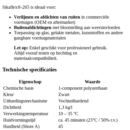
Sikaflex®-265 is ideaal voor:
Verlijmen en afdichten van ruiten
in commerciële
voertuigen (OEM en aftermarket)
Buitenafdichtingen
met blootstelling aan weersinvloeden
Toepassing op glas, gelakte metalen, kunststoffen en andere
gangbare voertuigmaterialen
Let op:
Enkel geschikt voor professioneel gebruik.
Altijd vooraf testen op hechting en
materiaalcompatibiliteit.
Technische specificaties
Eigenschap
Waarde
Chemische basis
1-component polyurethaan
Kleur
Zwart
Uithardingsmechanisme
Vochtuithardend
Dichtheid
1,3 kg/l
Verwerkingstemperatuur
10 – 35 °C
Huidvormingstijd
ca. 45 minuten (23°C / 50% r.v.)
Hardheid (Shore A)
45