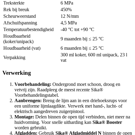
Treksterkte
6 MPa
Rek bij breuk
450%
Scheurweerstand
12 N/mm
Afschuifspanning
4,5 MPa
Temperatuurbestendigheid
-40 °C tot +90 °C
Houdbaarheid
9 maanden bij ≤ 25 °C
(koker/unipack)
Houdbaarheid (vat)
6 maanden bij ≤ 25 °C
300 ml koker, 600 ml unipack, 23 l
Verpakking
vat
Verwerking
Voorbehandeling:
Ondergrond moet schoon, droog en
vetvrij zijn. Raadpleeg de meest recente Sika®
Voorbehandelingstabel.
Aanbrengen:
Breng de lijm aan in een driehoeksrups voor
een uniforme lijmlaagdikte. Verwerk met hand-, lucht- of
elektrisch aangedreven zuigerpistool.
Montage:
Delen binnen de open tijd verbinden, niet meer na
huidvorming. Voor snelle uitharding kan
Sika® Booster
worden gebruikt.
Afgladden:
Gebruik
Sika® Afgladmiddel N
binnen de open