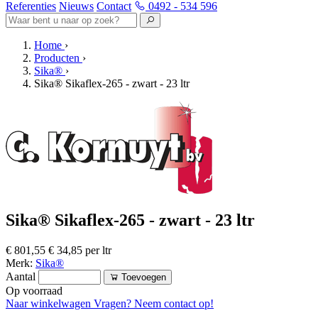
Referenties
Nieuws
Contact
0492 - 534 596
Home
›
Producten
›
Sika®
›
Sika® Sikaflex-265 - zwart - 23 ltr
Sika® Sikaflex-265 - zwart - 23 ltr
€ 801,55
€ 34,85 per ltr
Merk:
Sika®
Aantal
Toevoegen
Op voorraad
Naar winkelwagen
Vragen? Neem contact op!