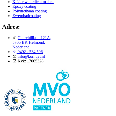
Kelder waterdicht maken
Epoxy coating
Polyurethaan coating
Zwembadcoating
Adres:
Churchilllaan 121A,
5705 BK Helmond,
Nederland
0492 - 534 596
info@kornuyt.nl
Kvk: 17065328