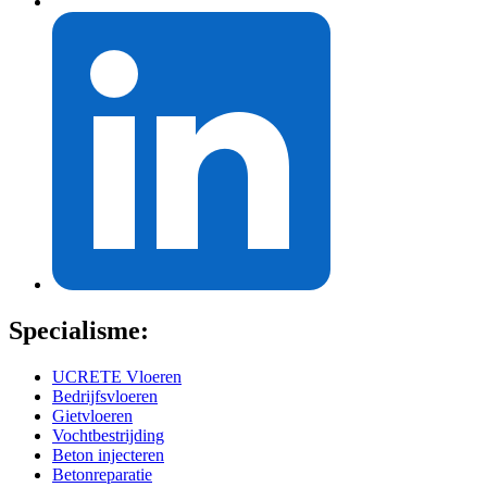
Specialisme:
UCRETE Vloeren
Bedrijfsvloeren
Gietvloeren
Vochtbestrijding
Beton injecteren
Betonreparatie