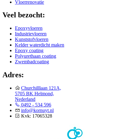
Vloerrenovatie
Veel bezocht:
Epoxyvloeren
Industrievloeren
Kunststofvloeren
Kelder waterdicht maken
Epoxy coating
Polyurethaan coating
Zwembadcoating
Adres:
Churchilllaan 121A,
5705 BK Helmond,
Nederland
0492 - 534 596
info@kornuyt.nl
Kvk: 17065328