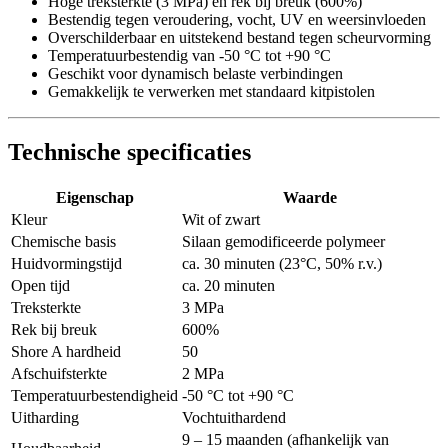
Hoge treksterkte (3 MPa) en rek bij breuk (600%)
Bestendig tegen veroudering, vocht, UV en weersinvloeden
Overschilderbaar en uitstekend bestand tegen scheurvorming
Temperatuurbestendig van -50 °C tot +90 °C
Geschikt voor dynamisch belaste verbindingen
Gemakkelijk te verwerken met standaard kitpistolen
Technische specificaties
Eigenschap
Waarde
Kleur
Wit of zwart
Chemische basis
Silaan gemodificeerde polymeer
Huidvormingstijd
ca. 30 minuten (23°C, 50% r.v.)
Open tijd
ca. 20 minuten
Treksterkte
3 MPa
Rek bij breuk
600%
Shore A hardheid
50
Afschuifsterkte
2 MPa
Temperatuurbestendigheid
-50 °C tot +90 °C
Uitharding
Vochtuithardend
9 – 15 maanden (afhankelijk van