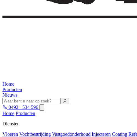
Home
Producten
Nieuws
0492 - 534 596
Home
Producten
Diensten
Vloeren
Vochtbestrijding
Vastgoedonderhoud
Injecteren
Coating
Refe