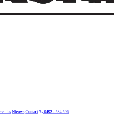
renties
Nieuws
Contact
0492 - 534 596