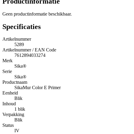
Productinformatie
Geen productinformatie beschikbaar.
Specificaties
Artikelnummer
5289
Artikelnummer / EAN Code
7612894033274
Merk
Sika®
Serie
Sika®
Productnaam
SikaMur Color E Primer
Eenheid
Blik
Inhoud
1 blik
Verpakking
Blik
Status
IV