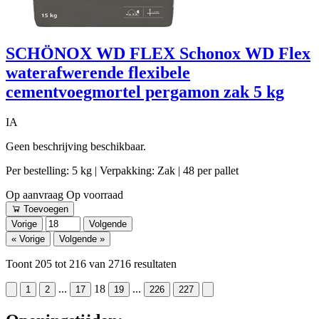
SCHÖNOX WD FLEX Schonox WD Flex
waterafwerende flexibele
cementvoegmortel pergamon zak 5 kg
IA
Geen beschrijving beschikbaar.
Per bestelling: 5 kg
| Verpakking: Zak
| 48 per pallet
Op aanvraag
Op voorraad
Toevoegen
Vorige
Volgende
« Vorige
Volgende »
Toont
205
tot
216
van
2716
resultaten
...
18
...
1
2
17
19
226
227