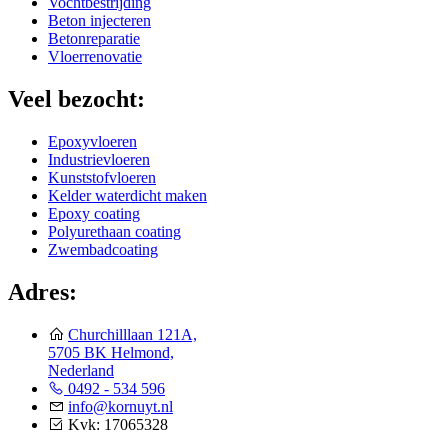
Vochtbestrijding
Beton injecteren
Betonreparatie
Vloerrenovatie
Veel bezocht:
Epoxyvloeren
Industrievloeren
Kunststofvloeren
Kelder waterdicht maken
Epoxy coating
Polyurethaan coating
Zwembadcoating
Adres:
Churchilllaan 121A,
5705 BK Helmond,
Nederland
0492 - 534 596
info@kornuyt.nl
Kvk: 17065328