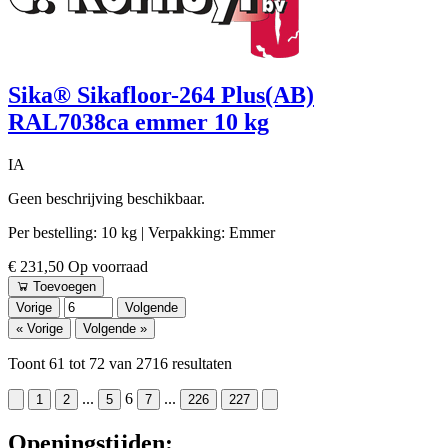
Sika® Sikafloor-264 Plus(AB)
RAL7038ca emmer 10 kg
IA
Geen beschrijving beschikbaar.
Per bestelling: 10 kg
| Verpakking: Emmer
€ 231,50
Op voorraad
Toevoegen
Vorige
Volgende
« Vorige
Volgende »
Toont
61
tot
72
van
2716
resultaten
...
6
...
1
2
5
7
226
227
Openingstijden: