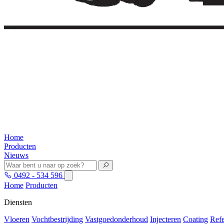
Home
Producten
Nieuws
0492 - 534 596
Home
Producten
Diensten
Vloeren
Vochtbestrijding
Vastgoedonderhoud
Injecteren
Coating
Refe