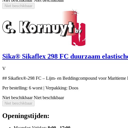
Niet beschikbaar
Niet beschikbaar
Niet beschikbaar
Sika® Sikaflex 298 FC duurzaam elastisc
V
## Sikaflex®-298 FC – Lijm- en Beddingcompound voor Maritieme D
Per bestelling: 6 worst
| Verpakking: Doos
Niet beschikbaar
Niet beschikbaar
Niet beschikbaar
Openingstijden:
Maandag-Vrijdag:
8:00 - 17:00